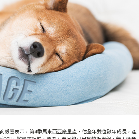
廠商毅嘉表示，第4季馬來西亞廠量產，估全年雙位數年成長，產
光通訊、散熱等領域，機器人產品線已出貨軟板模組，無人機產