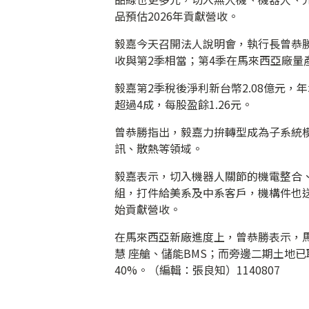
品預估2026年貢獻營收。
毅嘉今天召開法人說明會，執行長曾恭
收與第2季相當；第4季在馬來西亞廠量
毅嘉第2季稅後淨利新台幣2.08億元，年
超過4成，每股盈餘1.26元。
曾恭勝指出，毅嘉力拚轉型成為子系統
訊、散熱等領域。
毅嘉表示，切入機器人關節的機電整合
組，打件給美系及中系客戶，機構件也送
始貢獻營收。
在馬來西亞新廠進度上，曾恭勝表示，馬
慧 座艙、儲能BMS；而旁邊二期土地
40%。（編輯：張良知）1140807