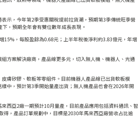
勝表示，今年第2季受惠關稅提前拉貨潮，預期第3季傳統旺季營
產下，預期全年會有雙位數年成長表現。
增15%，每股盈餘為0.68元；上半年稅後淨利約3.83億元，年增
模組方案解決廠商，產品線更多元，切入無人機、機器人、光通
、皮膚矽膠、軟板等零組件。目前機器人產品線已出貨軟板模
樣中，預計第3季開始量產出貨；無人機產品也會在2026年開
來西亞2廠一期預計10月量產，目前產品應用包括資料通訊、
已取得，產品訂單規劃中，目標是2030年馬來西亞廠營收占比逾