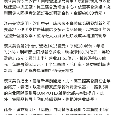
漢來美食今天公告，因應營運擴充需求，規劃於新北市汐止
區建置中央工廠、員工宿舍及研發中心，依董事會決議，擬
與關係人國揚實業簽訂委託興建合約，金額約6.89億元。
漢來美食說明，汐止中央工廠未來不僅將成為研發創新的重
要基地，也將支持快速展店及多元產品發展，以標準化的製
程提升營運效率，並降低人力資源短缺及成本增加的衝擊。
漢來美食第2季合併營收14.15億元，季減18.46%、年增
7.54%，刷新歷史同期新高營收，稅後淨利0.74億元、每股
盈餘1.76元；累計上半年營收31.51億元，稅後淨利2.6億
元，每股盈餘6.15元，上半年營收、毛利率、營益率創歷史
新高，淨利約與去年同期2.65億元相當。
漢來美食指出，農曆新年前開始，北、高三館宴會廳在企業
的尾牙、春酒，以及年節家庭聚餐消費需求高，一路到5月
的台北國際電腦展COMPUTEX帶動北部來客數提升，此
外，集團品牌展店動能持續發酵，也挹注營收成長。
此外，漢來說明，「島語」自助餐原本預計今年將開出4家