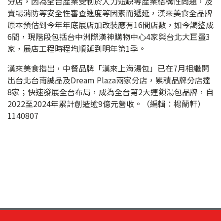
分店，因為全台產業受制於人力短缺等產業結構性問題，及
賣場消防等安全性審查進度等因素而遞延，漢來美食全品牌
原本預估到今年年底展店加改裝應有16間店數，如今調整成
6間，現階段包括台中洲際漢神購物中心4家與台北大巨蛋3
家，展店工程時程均順延到明年第1季。
漢來美食指出，中餐品牌「漢來上海湯包」已在7月相繼開
出台北台南誠品及Dream Plaza兩家分店，累積品牌分店達
8家；快速發展全台布局，成為全台第2大連鎖湯包品牌，自
2022至2024年累計創造逾9億元營收。（編輯：楊蘭軒）
1140807