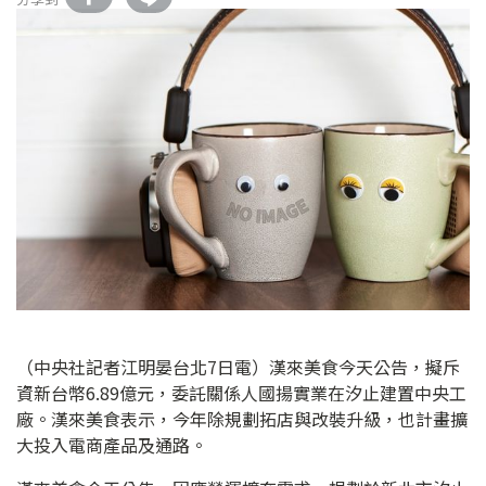
（中央社記者江明晏台北7日電）漢來美食今天公告，擬斥
資新台幣6.89億元，委託關係人國揚實業在汐止建置中央工
廠。漢來美食表示，今年除規劃拓店與改裝升級，也計畫擴
大投入電商產品及通路。