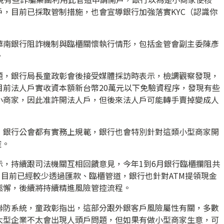
，目前已採取管制措施，也會宣導銀行加強落實KYC（認識你
華南銀行阻詐機制與臨櫃關懷執行情形，包括金管會副主委陳彥
。
題，銀行局長童政彰會後接受媒體採訪時表示，檢調觀察發現，
目前法人戶實收資本額新台幣20萬元以下免驗資程序，發現有些
小商家，因此准許開法人戶，但後來法人戶可能轉手賣掉變成人
，銀行公會都有實務上規範，銀行也會特別針對這類小型商家開
控。
示，持續跟司法機關互相回饋意見，今年1到6月銀行臨櫃攔阻共
億元，目前已經較少透過匯款、臨櫃管道，銀行也針對ATM提領現金
鬆懈，後續將持續精進風險管控流程。
聯防系統，童政彰指出，這部分跟外銀客戶風險屬性有關，多數
大型企業不太會出現人頭戶問題，但如果有做小型商家生意，可