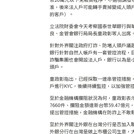
准，後來法人戶可能轉手賣掉變成人頭戶
的客戶）。
立法院財委會今天考察國泰世華銀行與
良、金管會銀行局局長童政彰等人出席
針對外界關注政府打詐、防堵人頭戶議
銀行針對自然人帳戶有一套管控流程，
詐騙集團也會開設法人戶，銀行以為是
頭戶。
童政彰指出，已經採取一連串管控措施
戶進行KYC，後續持續監控，以加強管
至於金融機構攔阻狀況為何，童政彰表
7660件、攔阻金額達新台幣59.47
提出管控措施，金融機構在防詐上不敢
至於外界關注外銀在台灣分行是否加入
外銀分行在台灣是做上市櫃公司生意，