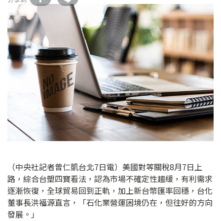
（中央社記者曾仁凱台北7日電）美國對等關稅8月7日上
路，綜合台塑四寶看法，認為市場不確定性趨緩，有利需求
逐漸恢復，全球貿易回到正軌，加上新台幣匯率回穩，台化
董事長洪福源直言，「石化業營運困境仍在，但往好的方向
發展。」