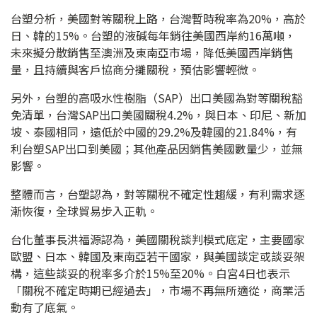
台塑分析，美國對等關稅上路，台灣暫時稅率為20%，高於
日、韓的15%。台塑的液碱每年銷往美國西岸約16萬噸，
未來擬分散銷售至澳洲及東南亞市場，降低美國西岸銷售
量，且持續與客戶協商分攤關稅，預估影響輕微。
另外，台塑的高吸水性樹脂（SAP）出口美國為對等關稅豁
免清單，台灣SAP出口美國關稅4.2%，與日本、印尼、新加
坡、泰國相同，遠低於中國的29.2%及韓國的21.84%，有
利台塑SAP出口到美國；其他產品因銷售美國數量少，並無
影響。
整體而言，台塑認為，對等關稅不確定性趨緩，有利需求逐
漸恢復，全球貿易步入正軌。
台化董事長洪福源認為，美國關稅談判模式底定，主要國家
歐盟、日本、韓國及東南亞若干國家，與美國談定或談妥架
構，這些談妥的稅率多介於15%至20%。白宮4日也表示
「關稅不確定時期已經過去」，市場不再無所適從，商業活
動有了底氣。