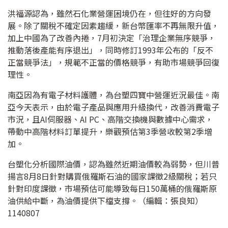
洪福源認為，雖然石化業營運困境仍在，但往好的方向發
展。除了關稅不確定因素趨緩，新台幣匯率不再無限升值，
加上中國為了改善內捲，7月初決定「治理企業無序競爭，
推動落後產能有序退出」，同時修訂1993年公布的「反不
正當競爭法」，規範不正當的價格競爭，有助市場競爭回復
理性。
南亞因為有電子材料護體，為台塑四寶中營運近況最佳。南
亞今天表示，由於電子產品與應用升級換代，改善消費電子
市況，且AI伺服器、AI PC、高階交換機與數據中心需求，
帶動中高階材料訂單提升，樂觀預估第3季營收較第2季增
加。
台塑化分析國際油價，認為雖然近期油價較為弱勢，但川普
揚言8月8日針對購買俄羅斯石油的國家課徵2級關稅；若只
針對印度課徵，市場預估可能導致每日150萬桶的俄羅斯原
油供給中斷，為油價提供下檔支撐。（編輯：張良知）
1140807