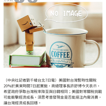
（中央社記者劉千綾台北7日電）美國對台灣暫時性關稅
20%於美東時間7日起實施，商總理事長許舒博今天表示，
希望政府爭取台灣稅率降至與日韓相同；美國對等關稅挑戰
可能衝擊經濟成長，須思考普發現金是否能挹注內需消費，
讓台灣經濟成長回穩。