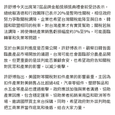
許舒博今天出席第7屆品牌金舶獎頒獎典禮會前受訪表示，
總統賴清德和行政團隊已表示20%是暫時性關稅，相信政府
努力爭取關稅調降，企業也希望台灣關稅能降至與日本、韓
國和歐盟相同的稅率，對台灣產業才有實質幫助；關稅若無
法調降，將使傳統產業銷售虧損幅度約3%至9%，可能面臨
轉單和失業等問題。
至於台美談判進度是否需公開，許舒博表示，觀察日韓皆面
臨農產品市場開放的議題，台灣可能也會面臨部分農產品開
放，但更重要的是談判能否兼顧食安，也希望政府告知關稅
對民眾和產業的影響，以減少衝擊。
許舒博指出，美國對等關稅對扣件產業的影響最重，主因為
扣件產業對美銷售占比超過4成，汽車零組件、塑膠製品和
水五金等產品也遭遇衝擊，政府應該加強與業者溝通、協助
產業因應，包含穩定匯率、協助業者拓銷東南亞和歐洲等市
場、邀請國際買主來台採購。同時，希望政府對外談判時能
把工商業界當作底氣和後盾，結合大家力量。