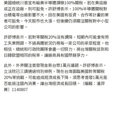
美國總統川普宣布輸美半導體課徵100%關稅，若在美設廠
或正在設廠，則可豁免。許舒博表示，100%半導體關稅對
台積電等台廠影響不大，因在美國有投資、合作等計畫的業
者可豁免，今天股市也大漲，但後續仍須關注關稅對中小型
公司的影響。
許舒博表示，若對等關稅20%沒有調降，短期內可能會有勞
工失業問題，不過具體狀況仍視每一家公司的承受程度。他
相信，總統和行政院團隊會盡一切努力，將台灣關稅談到和
日韓歐盟相同的稅率，讓廠商具有國際競爭力。
此外，外界關注普發現金新台幣1萬元議題。許舒博表示，
立法院已三讀通過特別條例，現在台灣面臨美國對等關稅
20%等挑戰，可能造成經濟成長下降，須思考普發1萬元是
否能挹注國內消費，讓台灣經濟成長回穩。（編輯：潘羿
菁）1140807