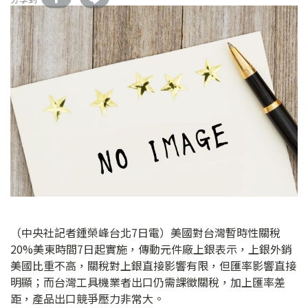
（中央社記者鍾榮峰台北7日電）美國對台灣暫時性關稅
20%美東時間7日起實施，傳動元件廠上銀表示，上銀外銷
美國比重不高，關稅對上銀直接影響有限，但匯率影響直接
明顯；而台灣工具機業者出口仍需課徵關稅，加上匯率差
距，產品出口競爭壓力非常大。