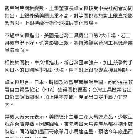
觀察對等關稅變數，上銀董事長卓文恒接受中央社記者訪問
指出，上銀外銷美國比重不高，對等關稅實施對上銀直接影
響有限，上銀持續行銷全球擴展其他市場。
不過卓文恒指出，美國是台灣工具機出口第2大市場，若工
具機市況不好，也會影響上銀，將持續觀察台灣工具機產業
景氣動向。
相較於關稅，卓文恒指出，新台幣匯率強升，加上競爭對手
國日本的日圓匯率相對低檔，匯率對上銀影響直接且明顯。
卓文恒坦言，日本、韓國及歐盟等競爭對手國，紛紛透過簽
署自由貿易協定（FTA）獲得關稅優惠；台灣工具機業者出
口仍需課徵關稅，加上匯率差距，產品出口競爭壓力非常
大。
電機大廠東元表示，美國德州主要生產大馬達產品，少數型
號在台灣製造。因應關稅，東元考量大馬達產品都在德州廠
製造，同時增加墨西哥廠單月小馬達產量，預估今年底墨西