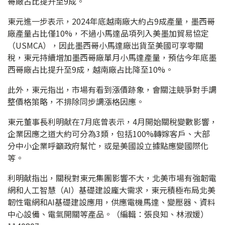
哥廠占比提升至9成。
東元進一步表示，2024年底越南廠大約占9成產量，墨西哥
廠產量占比僅10%，不過小馬達品項列入美墨加貿易協定
（USMCA），因此墨西哥小馬達廠出貨至美國可享零關
稅，東元持續增加墨西哥廠單月小馬達產量，預估今年底墨
西哥廠占比提升至9成，越南廠占比降至10%。
此外，東元指出，市場有看到漲價跡象，會關注競爭對手調
整價格策略，不排除同步調漲格因應。
東元董事長利明献在7月底曾表示，4月開始關稅變數影響，
企業因應之道大約可分為3類，包括100%轉嫁客戶、大部
分中小企業呼籲政府幫忙，或是美國設立據點應變國際化
等。
利明献指出，關稅對東元集團影響不大，北美市場有強韌電
網和人工智慧（AI）基礎建設龐大需求，東元積極布局北美
韌性電網和AI基礎建設應用，供應電機馬達、變壓器、資料
中心設備、電氣開關等產品。（編輯：張良知、林淑媛）