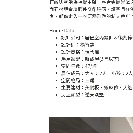
石紋與灰階為視覺主軸，融合金屬光澤
面石材與金屬飾件交錯呼應，讓空間在
家，都像走入一座沉穩雅致的私人會所
Home Data
設計公司：
居匠室內設計＆復刻傢
設計師：楊智鈞
設計風格：現代風
房屋狀況：新成屋(5年以下)
空間坪數：47/坪
居住成員：大人：2人，小孩：2人
空間格局：三房
主要建材：美耐板、鍍鈦條、人造
房屋類型：透天別墅