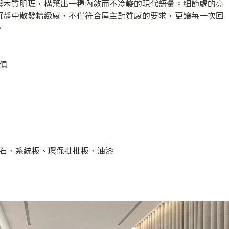
與木質肌理，構築出一種內斂而不冷峻的現代語彙。細節處的亮
沉靜中散發精緻感，不僅符合屋主對質感的要求，更讓每一次回
。
俱
石、系統板、環保批批板、油漆