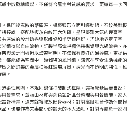
沉靜中散發精緻感，不僅符合屋主對質感的要求，更讓每一次回
。
排。進門後寬敞的落塵區，構築弧形立面引導動線，石紋美耐板
了拼接處，搭配地板灰白紋理六角磚，呈現優雅大氣的迎賓空
公共區域的設計透過弧形線條和半穿透隔屏，巧妙地界定了空
與光線得以自由流動。訂製半高電視牆保持視覺與光線流通、亦
層架與設計門板輔以燈帶照明，不僅保有良好的通透感，更提供
籍，都能成為空間中一道獨特的風景線，讓您在享受生活機能的
廚區之間訂製的金屬框長虹玻璃屏風，透光而不透明的特性，維
疑慮。
創造柔性氛圍，不規則線條打破制式框架，讓視覺延展更自然；
與用餐需求，並藉由材質與跳色設計區分料理與用餐機能。家人
配設計椅凳，還有餘裕擺放健身器材；訂製高腳吧台作為休閒輕
飲品，也能作為夫妻間小酌談天的私人酒吧，訂製專屬於一家四