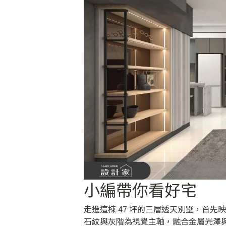
小編帶你看好宅
走進這棟 47 坪的三層透天別墅，首
石紋與灰階為視覺主軸，融合金屬光澤