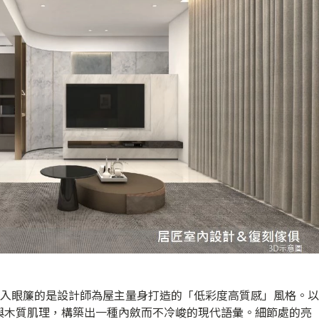
先映入眼簾的是設計師為屋主量身打造的「低彩度高質感」風格。以
與木質肌理，構築出一種內斂而不冷峻的現代語彙。細節處的亮