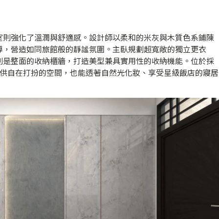
室則強化了溫潤與舒適感。設計師以柔和的米灰與木質色系鋪陳
導，營造如同旅館般的靜謐氛圍。主臥規劃超寬敞的獨立更衣
則是整面的收納櫃牆，打造美型兼具實用性的收納機能。位於採
提供自在打扮的空間，也能透著自然光化妝、享受星級飯店的寢居