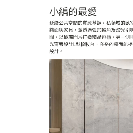
小編的最愛
延續公共空間的質感基調，私領域的臥
牆面與家具，並透過弧形轉角及燈光引
間，以玻璃門片打造精品包櫃，另一側
光窗旁設計L型梳妝台，充裕的檯面能
設計。