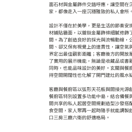
面石材與金屬飾件交錯呼應，讓空間在
家，都像走入一座沉穩雅致的私人會所
設計不僅在於美學，更是生活的節奏安
材鋪貼牆面，以鍍鈦金屬飾條細膩修飾
間。為了創造良好的採光與流暢動線，
間、卻又保有視覺上的連貫性，讓空氣
界定出最佳觀影距離；客廳後方的開放
了實用的展示機能，無論是收藏品或書
同時，也能品味設計的美好。玄關與餐
持空間開闊性也化解了開門建灶的風水
客廳與餐廚區以弧形天花板與間接光源
餐廚區特別設置多功能中島，結合備餐
間共享的私人起居空間規劃造型沙發搭
食空間，家人聚再一起時隨手就能調製
口三房三廳六衛的舒適格局。