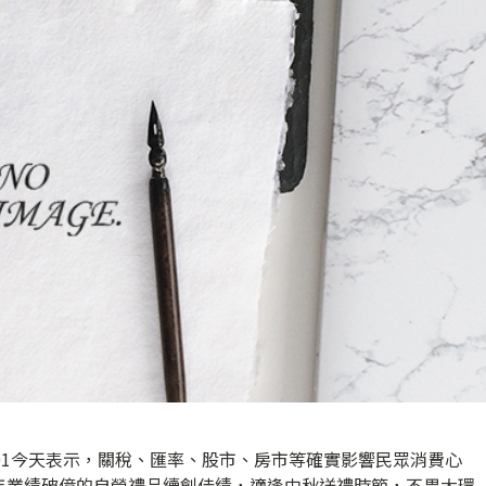
01今天表示，關稅、匯率、股市、房市等確實影響民眾消費心
年業績破億的自營禮品續創佳績，適逢中秋送禮時節，不畏大環