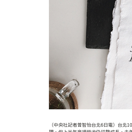
（中央社記者曾智怡台北6日電）台北1
理，但上半年商場營收仍逆勢成長，去