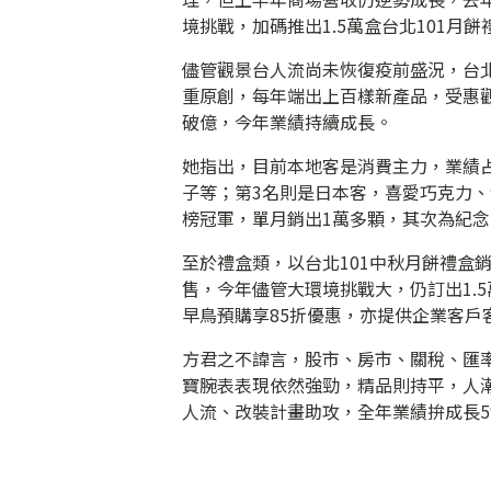
境挑戰，加碼推出1.5萬盒台北101月
儘管觀景台人流尚未恢復疫前盛況，台北
重原創，每年端出上百樣新產品，受惠觀
破億，今年業績持續成長。
她指出，目前本地客是消費主力，業績
子等；第3名則是日本客，喜愛巧克力、
榜冠軍，單月銷出1萬多顆，其次為紀念
至於禮盒類，以台北101中秋月餅禮盒
售，今年儘管大環境挑戰大，仍訂出1.5
早鳥預購享85折優惠，亦提供企業客戶
方君之不諱言，股市、房市、關稅、匯率
寶腕表表現依然強勁，精品則持平，人
人流、改裝計畫助攻，全年業績拚成長5%達