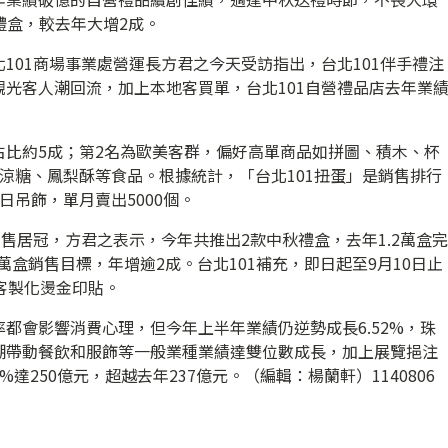
餅禮盒，較去年大增2成。
101商場事業處營運長方君之今天受訪指出，台北101伴手禮注
光客人潮回流，加上本地客買單，台北101自營禮品店去年業
占比約5成；第2名為歐美客群，偏好高單商品如拼圖、積木、杯
涼糖、鳳梨酥等食品。根據統計，「台北101扭蛋」是銷售排行
日吊飾，單月賣出5000個。
銷售居冠，方君之表示，今年共推出2款中秋禮盒，去年1.2萬盒完
萬盒銷售目標，年增逾2成。台北101補充，即日起至9月10日止
客製化燙金印貼。
都會影響消費心理，但今年上半年業績仍逆勢成長6.52%，珠
潮帶動餐飲和服飾等一般業種業績達雙位數成長，加上展覽挹注
250億元，超越去年237億元。（編輯：楊蘭軒）1140806