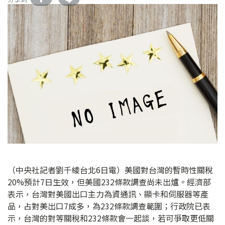
（中央社記者劉千綾台北6日電）美國對台灣的暫時性關稅
20%預計7日生效，但美國232條款調查尚未出爐。經濟部
表示，台灣對美國出口主力為資通訊、顯卡和伺服器等產
品，占對美出口7成多，為232條款調查範圍；行政院已表
示，台灣的對等關稅和232條款會一起談，若可爭取更低關