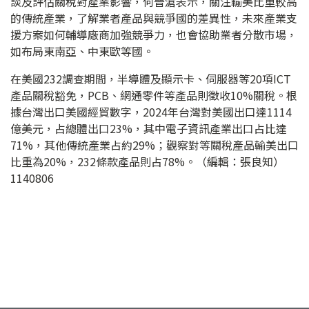
談及評估關稅對產業影響，何晉滄表示，關注輸美比重較高
的傳統產業，了解業者產品與競爭國的差異性，未來產業支
援方案如何輔導廠商加強競爭力，也會協助業者分散市場，
如布局東南亞、中東歐等國。
在美國232調查期間，半導體及顯示卡、伺服器等20項ICT
產品關稅豁免，PCB、網通零件等產品則徵收10%關稅。根
據台灣出口美國經貿數字，2024年台灣對美國出口達1114
億美元，占總體出口23%，其中電子資訊產業出口占比達
71%，其他傳統產業占約29%；觀察對等關稅產品輸美出口
比重為20%，232條款產品則占78%。（編輯：張良知）
1140806