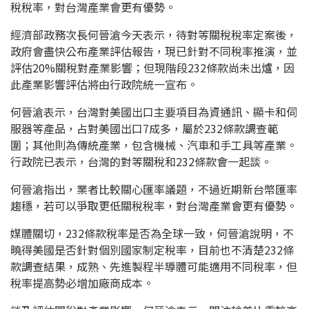
稅稅率，對台灣產業會更有優勢。
經濟部政務次長何晉滄今天表示，待對等關稅稅率定案後，
政府會盡快公布產業評估報告，現已針對不同稅率推演，並
評估20%關稅對產業影響；但現階段232條款尚未出爐，因
此產業影響評估將由行政院統一宣布。
何晉滄表示，台灣對美國出口主要項目為資通訊、顯卡和伺
服器等產品，占對美國出口7成多，屬於232條款調查範
圍；其他則為傳統產業，包含機械、汽車和手工具等產業。
行政院已表示，台灣的對等關稅和232條款會一起談。
何晉滄指出，業者比較關心匯率議題，不過近期新台幣匯率
趨穩，若可以爭取更低關稅稅率，對台灣產業會更有優勢。
媒體關切，232條款稅率是否為全球一致，何晉滄說明，不
曉得美國是否針對個別國家制定稅率，目前也不清楚232條
款調查結果，成熟、先進製程半導體可能適用不同稅率，但
稅率提高勢必增加廠商成本。