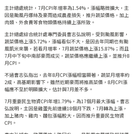
主計總處統計，7月CPI年增率為1.54%，漲幅略微擴大，主
因是颱風丹娜絲及豪雨造成農產損失，推升蔬菜價格，加上
肉類、外食費等食物類價格持續上漲所致。
主計總處綜合統計處專門委員曹志弘說明，受到颱風影響，
蔬菜價格上漲5.72%，漲幅看似不大，是因去年同期也有颱
風凱米來襲，若看月增率，7月蔬菜價格上漲15.87%；而且
7月中下旬中南部豪雨成災，蔬菜價格應繼續上漲，並推升8
月CPI。
不過曹志弘指出，去年8月CPI漲幅相當顯著，蔬菜月增率約
2成，高基期影響下，雖然近期豪雨將推高菜價，8月CPI漲
幅應不至於明顯擴大，估計與7月差不多。
7月重要民生物資CPI年增1.79%，為17個月最大漲幅。曹志
弘說明，主因是雞蛋先前連續18個月下跌，7月轉為上漲，
加上豬肉、雞肉、麵包漲幅較大，因而推升重要民生物資
CPI。