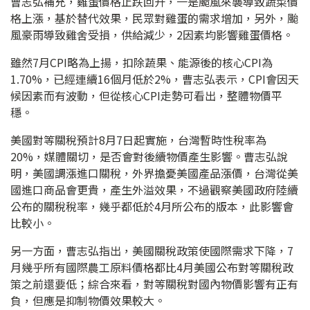
曹志弘補充，雞蛋價格止跌回升，一是颱風來襲導致蔬菜價
格上漲，基於替代效果，民眾對雞蛋的需求增加，另外，颱
風豪雨導致雞舍受損，供給減少，2因素均影響雞蛋價格。
雖然7月CPI略為上揚，扣除蔬果、能源後的核心CPI為
1.70%，已經連續16個月低於2%，曹志弘表示，CPI會因天
候因素而有波動，但從核心CPI走勢可看出，整體物價平
穩。
美國對等關稅預計8月7日起實施，台灣暫時性稅率為
20%，媒體關切，是否會對後續物價產生影響。曹志弘說
明，美國調漲進口關稅，外界擔憂美國產品漲價，台灣從美
國進口商品會更貴，產生外溢效果，不過觀察美國政府陸續
公布的關稅稅率，幾乎都低於4月所公布的版本，此影響會
比較小。
另一方面，曹志弘指出，美國關稅政策使國際需求下降，7
月幾乎所有國際農工原料價格都比4月美國公布對等關稅政
策之前還要低；綜合來看，對等關稅對國內物價影響有正有
負，但應是抑制物價效果較大。