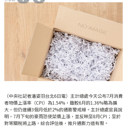
（中央社記者潘姿羽台北6日電）主計總處今天公布7月消費
者物價上漲率（CPI）為1.54%，雖較6月的1.36%略為擴
大，但仍連續3個月低於2%的通膨警戒線。主計總處官員說
明，7月下旬的豪雨恐使菜價上漲，並反映至8月CPI；至於
對等關稅將上路，綜合評估後，推升通膨力道有限。