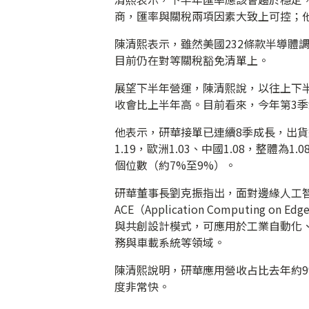
商，匯率與關稅兩項因素大致上可控；他
陳清熙表示，雖然美國232條款半導體
目前仍在對等關稅豁免清單上。
展望下半年營運，陳清熙說，以往上下半年
收會比上半年高。目前看來，今年第3季
他表示，研華接單已連續8季成長，出貨連續
1.19，歐洲1.03、中國1.08，整體
個位數（約7%至9%）。
研華董事長劉克振指出，面對邊緣人工智慧
ACE（Application Computi
與共創設計模式，可應用於工業自動化、
務與車載系統等領域。
陳清熙說明，研華應用營收占比去年約9%
度非常快。