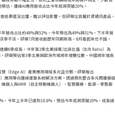
預估，邊緣AI應用營收占比今年底將突破20%。
調查結果還沒出爐，難以評估影響，但研華出貨屬於資通訊產品
營收占比約48%與52%，今年預估為49%與51%，下半年營
淡季不淡，研華7月營收創歷年同期新高，8月看起來也不錯。
6季成長，今年第2季北美接單/出貨比值（B/B Ratio）為
為1.08。研華預估第3季北美與歐洲市場將年增雙位數，中國將年增高
（Edge AI）產業應用場域多元且分散，研華推出
ng on Edge）應用導向邊緣運算系統解決方案。透過預先整合多元周邊模
機器人與AMR（自主移動機器人）、智慧醫療、能源、零售服
，今年上半年已達到16.8%，預估今年底將突破20%，成長速