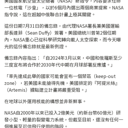
美國國家航空暨太空總署（NASA）新指令，內容要求任命
一位核電「沙皇」，以於6個月內選出兩個商業提案。NASA
指令說，這在超越中俄聯合計畫上極其關鍵。
這份日期7月31日的備忘錄，由代理NASA署長兼美國運輸
部長達菲（Sean Duffy）簽署。美國總統川普第2個任期
內，NASA重心已從科學研究轉向載人太空探索，而今天曝
光的這份備忘錄就是最新例證。
備忘錄內容指出：「自2024年3月以來，中國和俄羅斯至少
三度宣布將合作於2030年代中期在月球部署反應爐。」
「率先達成此舉的國家可能會宣布一個禁區（keep-out
zone），若美國未能搶得先機，美國排定的『阿提米絲』
（Artemis）據點建立計畫將嚴重受阻。」
在地球以外運用核能的構想並非新鮮事。
NASA自2000年以來已投入2億美元（約新台幣60億元）研
發小型、輕量的裂變電力系統，但截至目前，還沒有任何一
個進展至可供飛行使用的階段。