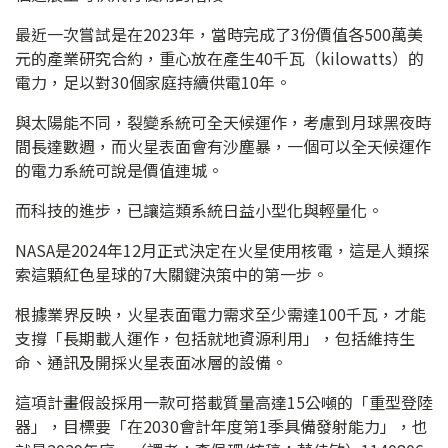
最近一次嘗試是在2023年，當時完成了3份價值各500萬美
元的產業研究合約，重心放在產生40千瓦（kilowatts）的
電力，足以對30個家庭持續供電10年。
與太陽能不同，裂變系統可全天候運作，考慮到月球黑夜時
間長達數週，而火星表面會有沙塵暴，一個可以全天候運作
的電力系統可說是價值連城。
而科技的進步，已讓這類系統日益小型化與輕量化。
NASA是2024年12月正式決定在火星使用核電，這是人類探
索這顆紅色星球的7大關鍵決策中的第一步。
根據業界反映，火星表面電力需求至少需達100千瓦，才能
支撐「長期載人運作，包括就地資源利用」，包括維持生
命、通訊及開採火星表面冰層的設備。
這項計畫假設採用一款可搭載質量高達15公噸的「重型登陸
器」，目標要「在2030會計年度第1季具備發射能力」，也