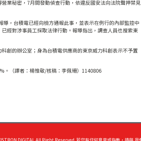
得營業秘密，7月間發動偵查行動，依違反國安法向法院聲押禁見
imes）報導，台積電已經向檢方通報此事，並表示在例行的內部監控中
，已經對涉事員工採取法律行動。報導指出，調查人員也搜索東
力科創的辦公室；身為台積電供應商的東京威力科創表示不予置
。（譯者：楊惟敬/核稿：李佩珊）1140806
RON DIGITAL All Right Reserved. 若您有任何意見或指教，請與
我