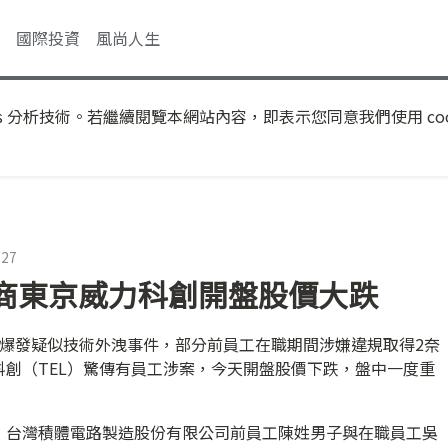
國際投資
風尚人生
s 分析技術。若繼續閱覽本網站內容，即表示您同意我們使用 coo
:27
商東京威力科創開盤股價大跌
電爆發疑似技術外洩事件，部分前員工在職期間涉嫌違規取得2奈
創（TEL）驚傳有員工涉案，今天開盤股價下跌，盤中一度重
，台灣積體電路製造股份有限公司前員工陳姓男子與在職員工吳