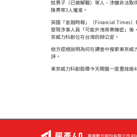
姓男子（已被解職）等人，涉嫌非法取
陳男等3人獲准。
英國「金融時報」（Financial T
發現涉事人員「可能外洩商業機密」後
京威力科創位在台灣的辦公室。
檢方拒絕說明為何在調查中搜索東京威
評。
東京威力科創股價今天開盤一度重挫逾4%
萬睿數位股份有限公司 ©VIST