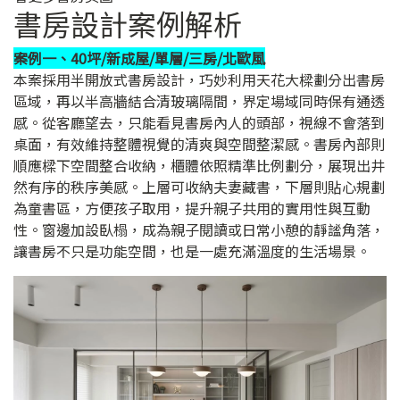
書房設計案例解析
案例一、40坪/新成屋/單層/三房/北歐風
本案採用半開放式書房設計，巧妙利用天花大樑劃分出書房
區域，再以半高牆結合清玻璃隔間，界定場域同時保有通透
感。從客廳望去，只能看見書房內人的頭部，視線不會落到
桌面，有效維持整體視覺的清爽與空間整潔感。書房內部則
順應樑下空間整合收納，櫃體依照精準比例劃分，展現出井
然有序的秩序美感。上層可收納夫妻藏書，下層則貼心規劃
為童書區，方便孩子取用，提升親子共用的實用性與互動
性。窗邊加設臥榻，成為親子閱讀或日常小憩的靜謐角落，
讓書房不只是功能空間，也是一處充滿溫度的生活場景。