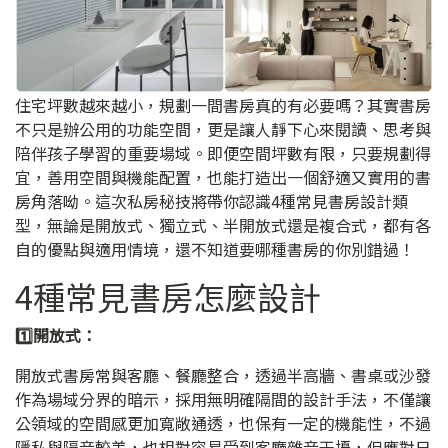
住宅坪數越來越小，規劃一間書房真的有必要嗎？其實書房
不只是辦公用的功能空間，更是讓人靜下心來閱讀、思考與
陪伴孩子學習的重要場域。即便空間坪數有限，只要規劃得
宜，善用空間與機能配置，也能打造出一個舒適又實用的書
房角落呦。這次私房秘技將帶你認識4種常見書房設計類
型，無論是開放式、獨立式、半開放式還是複合式，都有各
自的優點與適用情境，還不知道要哪種書房的你別錯過！
4種常見書房怎麼設計
1️⃣開放式：
開放式書房常與客廳、餐廳整合，透過半高牆、書桌或沙發
作為場域分界的暗示，採用無明確隔間的設計手法，不僅讓
公領域的空間感更加寬敞通透，也保有一定的機能性，不過
隱私與隔音較差，也相對容易受到客廳雜音干擾，但應對日