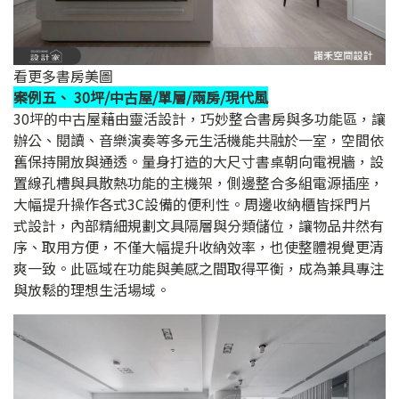
看更多書房美圖
案例五、 30坪/中古屋/單層/兩房/現代風
30坪的中古屋藉由靈活設計，巧妙整合書房與多功能區，讓
辦公、閱讀、音樂演奏等多元生活機能共融於一室，空間依
舊保持開放與通透。量身打造的大尺寸書桌朝向電視牆，設
置線孔槽與具散熱功能的主機架，側邊整合多組電源插座，
大幅提升操作各式3C設備的便利性。周邊收納櫃皆採門片
式設計，內部精細規劃文具隔層與分類儲位，讓物品井然有
序、取用方便，不僅大幅提升收納效率，也使整體視覺更清
爽一致。此區域在功能與美感之間取得平衡，成為兼具專注
與放鬆的理想生活場域。