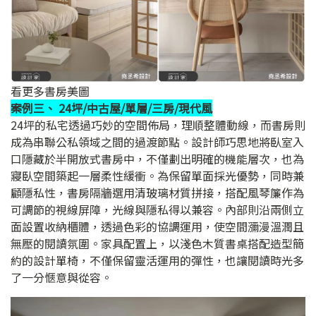
看更多書房美圖
案例三、 24坪/中古屋/單層/三房/現代風
24坪的私宅透過巧妙的空間佈局，理順整體動線，而書房則
成為串聯公私領域之間的過渡節點。設計師巧思地將臥室入
口隱藏於半開放式書房中，不僅劃出明確的機能層次，也為
寢臥空間築起一層柔性緩衝。為保留單面採光優勢，同時兼
顧隱私性，書房隔牆選用清玻璃材質拼接，搭配風琴簾作為
可調節的視線屏障，光線與隱私得以兼容。內部則沿兩側立
面設置收納櫃體，透過色彩的協調運用，使空間瀰漫溫潤且
無壓的閱讀氛圍。家具配置上，以淺色木質書桌搭配造型簡
約的設計單椅，不僅保留靈活運用的彈性，也讓閱讀時光多
了一分愜意與從容。