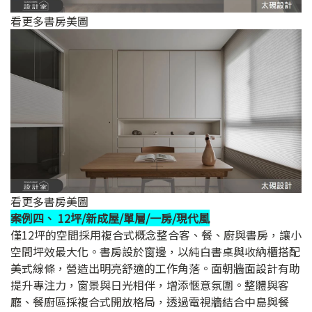
看更多書房美圖
看更多書房美圖
案例四、 12坪/新成屋/單層/一房/現代風
僅12坪的空間採用複合式概念整合客、餐、廚與書房，讓小
空間坪效最大化。書房設於窗邊，以純白書桌與收納櫃搭配
美式線條，營造出明亮舒適的工作角落。面朝牆面設計有助
提升專注力，窗景與日光相伴，增添愜意氛圍。整體與客
廳、餐廚區採複合式開放格局，透過電視牆結合中島與餐