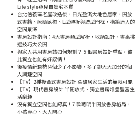
Life style窺見自然宅本質
台北信義區老屋改造後，日光盈滿大地色居家，開放
式書牆、療癒臥榻、L型轉折與造型門框，構築迷人的
空間景深
書房設計指南：4大書房類型解析，收納設計、書桌挑
選技巧大公開
與家人共用書房該如何規劃？ 5 個書房設計重點，彼
此獨立也能有好感情！
後疫情新趨勢!4個少了不影響，多了卻大大加分的個
人興趣空間
【TV】2種複合式書房設計 突破居家生活的無限可能
【TV】現代書房設計 半開放式、獨立書房堆疊豐富生
活樂趣
沒有獨立空間也能認真！7 款聰明半開放書房格局，
小孩專心、大人開心