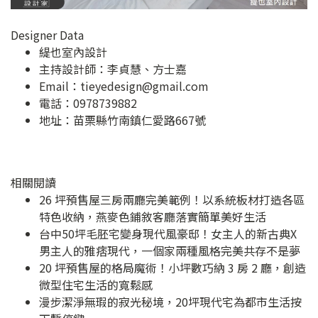
Designer Data
緹也室內設計
主持設計師：李貞慧、方士嘉
Email：
tieyedesign@gmail.com
電話：0978739882
地址：
苗栗縣竹南鎮仁愛路667號
相關閱讀
26 坪預售屋三房兩廳完美範例！以系統板材打造各區
特色收納，燕麥色鋪敘客廳落實簡單美好生活
台中50坪毛胚宅變身現代風豪邸！女主人的新古典X
男主人的雅痞現代，一個家兩種風格完美共存不是夢
20 坪預售屋的格局魔術！小坪數巧納 3 房 2 廳，創造
微型住宅生活的寬鬆感
漫步潔淨無瑕的寂光秘境，20坪現代宅為都市生活按