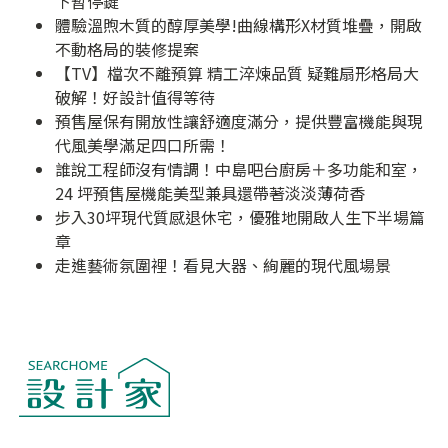
下暫停鍵
體驗溫煦木質的醇厚美學!曲線構形X材質堆疊，開啟
不動格局的裝修提案
【TV】檔次不離預算 精工淬煉品質 疑難扇形格局大
破解！好設計值得等待
預售屋保有開放性讓舒適度滿分，提供豐富機能與現
代風美學滿足四口所需！
誰說工程師沒有情調！中島吧台廚房＋多功能和室，
24 坪預售屋機能美型兼具還帶著淡淡薄荷香
步入30坪現代質感退休宅，優雅地開啟人生下半場篇
章
走進藝術氛圍裡！看見大器、絢麗的現代風場景