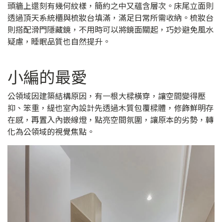
頭牆上還刻有幾何紋樣，簡約之中又蘊含層次。床尾立面則
透過頂天系統櫃與梳妝台填滿，滿足日常所需收納。梳妝台
則搭配滑門隱藏鏡，不用時可以將鏡面關起，巧妙避免風水
疑慮，睡眠品質也自然提升。
小編的最愛
公領域因建築結構原因，有一根大樑橫穿，讓空間變得壓
抑、笨重，緹也室內設計先透過木質包覆樑體，修飾鮮明存
在感，再置入內嵌線燈，點亮空間氛圍，讓原本的劣勢，轉
化為公領域的視覺焦點。