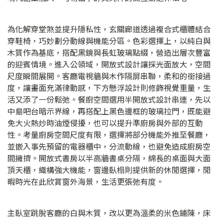
為化解穿堂煞並提升隱私性，玄關廊道透過複合式櫃體結合
穿鞋椅，巧妙劃分動線與機能分區。色彩選擇上，以純白與
木質作為基底，搭配黑鏡與長虹玻璃點綴，營造出層次豐富
的迎賓情境。進入公領域，開放式設計讓採光面放大，空間
尺度瞬間展開。客廳電視牆與木作隔屏串聯，柔和的銜接過
度，讓畫面充滿律動感，下方懸浮設計則修飾視覺重量，生
活又添了一份鬆弛。餐廚空間選用半開放式設計串連，先以
中島吧台暗示界線，再搭配上黑色邊框的玻璃拉門，既能避
免大火熱炒時油煙侵擾，也可以提升準廚房與外部的互動
性。考量廚房空間尺度有限，選擇將部分機能外推至餐廳，
並嵌入事先預留的電器櫃中，分流動線，也避免造成廚房空
間擁擠。開放式書房以半高牆書桌分隔，綿長的桌面與大面
頂天櫃，織構強大機能，窗邊臥榻則提供新的休閒選擇，閒
暇時光在此欣賞窗外海景，生活更張弛有度。
主臥室跳脫客廳的白與木質，改以更為溫柔的米色鋪陳，床