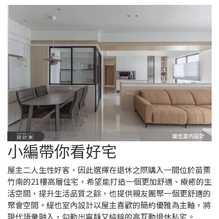
小編帶你看好宅
屋主二人生性好客，因此選擇在退休之際購入一間位於苗栗
竹南的21樓高層住宅，希望能打造一個更加舒適、療癒的生
活空間，提升生活品質之餘，也提供親友團聚一個更舒適的
聚會空間。緹也室內設計以屋主喜歡的簡約優雅為主軸，將
現代語彙融入，勾勒出寧靜又純粹的高互動退休私宅。