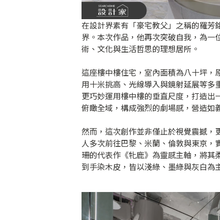
在設計界素有「豪宅教父」之稱的羅芳
界。本次作品，他再次突破自我，為一
術、文化與生活哲思的理想居所。
這座樓中樓住宅，室內面積為八十坪，
用十米挑高、光線導入與鏡射延展等多
更巧妙運用樓中樓的垂直尺度，打造出
俯瞰全域，構成強烈的劇場感，營造如
然而，這次創作並非僅止於視覺震撼，
人多次前往巴黎、米蘭、倫敦與東京，
珊的代表作《牝鹿》為靈感主軸，將其
到手染木皮，皆以淺綠、墨綠與灰白為