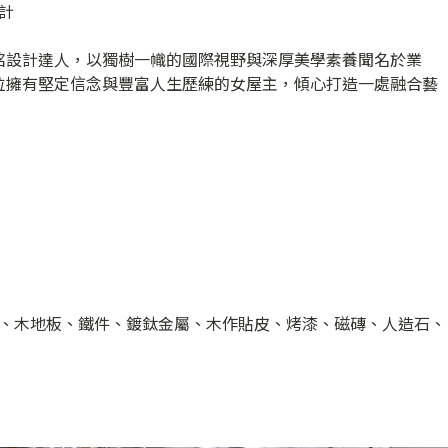
計
銘設計達人，以獨樹一幟的國際視野與深厚美學素養聞名於業
位擁有堅定信念與豐富人生歷練的女屋主，傾心打造一處融合藝
、木地板、鐵件、鍍鈦金屬、木作貼皮、烤漆、磁磚、人造石、