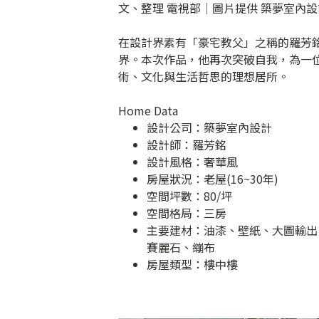
文、整理 電視部│圖片提供 築夢室內設
在設計界素有「豪宅教父」之稱的羅芳
界。本次作品，他再次突破自我，為一
術、文化與生活哲思的理想居所。
Home Data
設計公司：
築夢室內設計
設計師：羅芳銘
設計風格：奢華風
房屋狀況：老屋(16~30年)
空間坪數：80/坪
空間格局：三房
主要建材：油漆、壁紙、大圖輸出
賽麗石、繃布
房屋類型：樓中樓