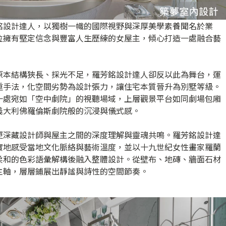
銘設計達人，以獨樹一幟的國際視野與深厚美學素養聞名於業
位擁有堅定信念與豐富人生歷練的女屋主，傾心打造一處融合藝
原本結構狹長、採光不足，羅芳銘設計達人卻反以此為舞台，運
重手法，化空間劣勢為設計張力，讓住宅本質晉升為別墅等級。
一處宛如「空中劇院」的視聽場域，上層觀景平台如同劇場包廂
義大利佛羅倫斯劇院般的沉浸與儀式感。
更深藏設計師與屋主之間的深度理解與靈魂共鳴。羅芳銘設計達
實地感受當地文化脈絡與藝術溫度，並以十九世紀女性畫家羅蘭
柔和的色彩語彙解構後融入整體設計。從壁布、地磚、牆面石材
主軸，層層鋪展出靜謐與詩性的空間節奏。