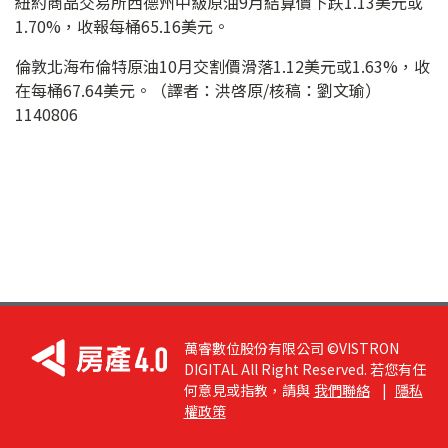
紐約商品交易所西德州中級原油9月結算價下跌1.13美元或
1.70%，收報每桶65.16美元。
倫敦北海布倫特原油10月交割價滑落1.12美元或1.63%，收
在每桶67.64美元。（譯者：洪啓原/核稿：劉文瑜）
1140806
萬睿數位股份有限公司 ©VISTRON
DIGITAL All Right Reserved. 若您有任
何意見或指教，請與
我們聯絡
|
隱私
權政策