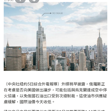
（中央社紐約5日綜合外電報導）外媒稍早披露，俄羅斯正
在考慮是否向美國做出讓步，可能包括與烏克蘭達成空中停
火協議，以免俄國石油出口受到次級制裁。這使油市供應疑
慮緩解，國際油價今天收低。