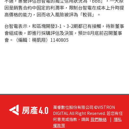
不過，惠譽評估台智電的獨立信用狀況為「bbb」，一大原
因是銷售合約中固定的利潤率，限制台智電在成本上升時提
高價格的能力，因而收入風險被評為「較弱」。
台智電表示，和區塊開發3-1、3-2期都已有接觸，待新董事
會組成後，即進行採購評估及決策，預計8月底前召開董事
會。（編輯：楊凱翔）1140805
萬睿數位股份有限公司 ©VISTRON
DIGITAL All Right Reserved. 若您有任
何意見或指教，請與
我們聯絡
|
隱私
權政策