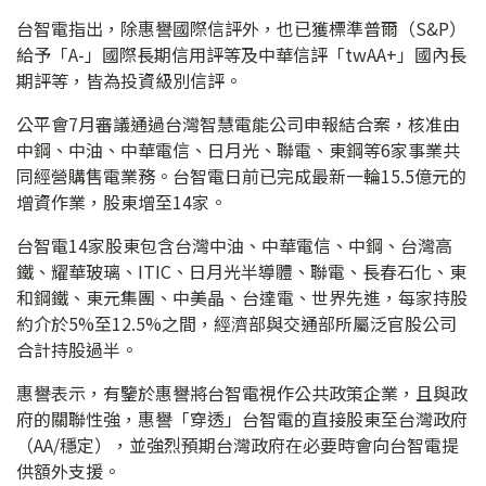
台智電指出，除惠譽國際信評外，也已獲標準普爾（S&P）
給予「A-」國際長期信用評等及中華信評「twAA+」國內長
期評等，皆為投資級別信評。
公平會7月審議通過台灣智慧電能公司申報結合案，核准由
中鋼、中油、中華電信、日月光、聯電、東鋼等6家事業共
同經營購售電業務。台智電日前已完成最新一輪15.5億元的
增資作業，股東增至14家。
台智電14家股東包含台灣中油、中華電信、中鋼、台灣高
鐵、耀華玻璃、ITIC、日月光半導體、聯電、長春石化、東
和鋼鐵、東元集團、中美晶、台達電、世界先進，每家持股
約介於5%至12.5%之間，經濟部與交通部所屬泛官股公司
合計持股過半。
惠譽表示，有鑒於惠譽將台智電視作公共政策企業，且與政
府的關聯性強，惠譽「穿透」台智電的直接股東至台灣政府
（AA/穩定），並強烈預期台灣政府在必要時會向台智電提
供額外支援。