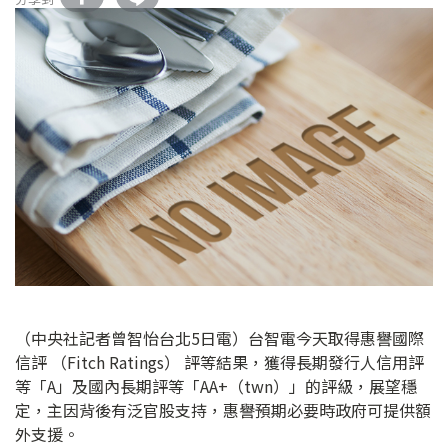
（中央社記者曾智怡台北5日電）台智電今天取得惠譽國際
信評 （Fitch Ratings） 評等結果，獲得長期發行人信用評
等「A」及國內長期評等「AA+（twn）」的評級，展望穩
定，主因背後有泛官股支持，惠譽預期必要時政府可提供額
外支援。