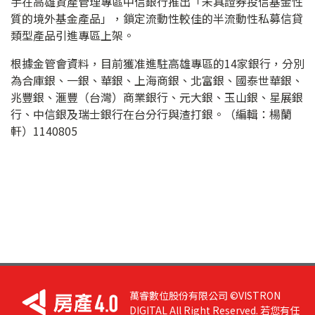
手在高雄資產管理專區中信銀行推出「未具證券投信基金性
質的境外基金產品」，鎖定流動性較佳的半流動性私募信貸
類型產品引進專區上架。
根據金管會資料，目前獲准進駐高雄專區的14家銀行，分別
為合庫銀、一銀、華銀、上海商銀、北富銀、國泰世華銀、
兆豐銀、滙豐（台灣）商業銀行、元大銀、玉山銀、星展銀
行、中信銀及瑞士銀行在台分行與渣打銀。（編輯：楊蘭
軒）1140805
萬睿數位股份有限公司 ©VISTRON
DIGITAL All Right Reserved. 若您有任