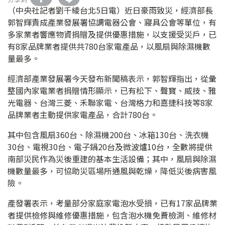
（中央社記者劉千綾台北5日電）近日豪雨致災，經濟部長
郭智輝責成產業發展署協調電器公會、寢具公會等單位，有
多家業者響應物資捐贈及提供優惠措施，以支援受災戶，已
有8家品牌業者提供共780台家電產品，以風扇與除濕機數
量最多。
經濟部產業發展署今天發布新聞稿表示，郭智輝指出，從彙
整國內家電業者捐贈情形顯示，已有松下、聲寶、威技、雅
光電器、台灣三菱、禾聯家電、台灣格力和嘉捷科技等8家
品牌業者主動提供家電產品，合計780台。
其中包含風扇360台、除濕機200台、冰箱130台、洗衣機
30台、電視30台、電子鍋20台及微波爐10台，全數將提供
南部災民作為災後重建的基本生活設備；其中，風扇與除濕
機數量最多，可協助災區場所通風與乾燥，降低災後病害風
險。
產發署表示，考量部分家庭家電泡水受損，已有17家品牌業
者提供檢修與維修優惠措施，包含泡水機免費檢測、維修材