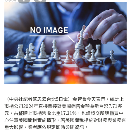
（中央社記者蘇思云台北5日電）金管會今天表示，統計上
市櫃公司2024年直接間接對美國銷售金額為新台幣7.71兆
元，占整體上市櫃營收比重17.31%，也請證交所與櫃買中
心注意美國關稅實施情形，若美國關稅措施對財務與業務有
重大影響，業者應依規定即時公開資訊。