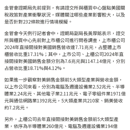
金管會證期局先前提到，有請證交所與櫃買中心盤點美國關
稅政策對產業衝擊狀況，媒體關注哪些產業影響較大，以及
是否針對232條款進行情境模擬。
金管會今天例行記者會中，證期局副局長黃厚銘表示，證交
所與櫃買中心先前對上市櫃公司進行問卷調查，上市櫃公司
2024年直接間接對美國銷售營收達7.71兆元，占整體上市
櫃營收比重17.31%；其中，上市公司、上櫃公司2024年直
接間接對美國銷售金額分別為7.6兆元與1147.14億元，分別
占營收比重18.71%與4.12%。
如果進一步觀察對美銷售金額前5大類型產業與營收金額，
以上市公司來看，分別為電腦及週邊設備業2.52兆元、半導
體業2.24兆元、其他電子業2.11兆元、電子零組件業1971億
元與通信網路業1392兆元，5大類產業共210家、銷美營收
約7.2兆元。
另外，上櫃公司去年直接間接對美銷售金額前5大類型產
業，依序為半導體業260億元、電腦及週邊設備業194億