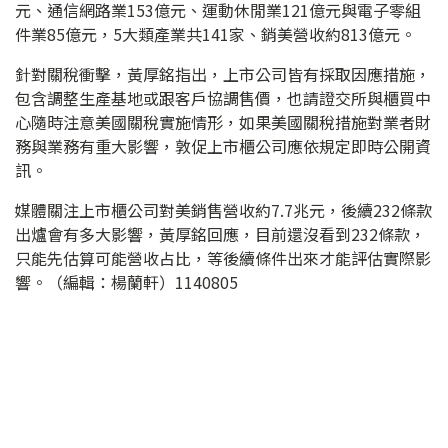
元、通信網路業153億元、運動休閒業121億元與電子零組
件業85億元，5大類產業共141家、銷美營收約813億元。
針對關稅衝擊，黃厚銘指出，上市公司皆有採取因應措施，
包含調整生產基地或跟客戶協調售價，也請證交所與櫃買中
心隨時注意美國關稅實施情形，如果美國關稅措施對業者財
務與業務有重大影響，敦促上市櫃公司應依規定即時公開資
訊。
媒體關注上市櫃公司對美銷售營收約7.7兆元，後續232條款
出爐會有多大影響，黃厚銘回應，目前還沒看到232條款，
只能先估算可能營收占比，等後續條件出來才能評估實際影
響。（編輯：楊蘭軒）1140805