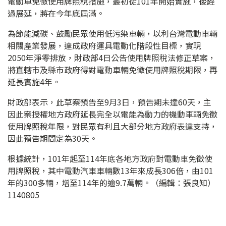
電動車免徵使用牌照稅措施，最初從101年開始實施，後經
過展延，將在今年底屆滿。
為節能減碳、鼓勵民眾使用低污染車輛，以利台灣電動車輛
相關產業發展，達成政府運具電動化階段性目標，實現
2050年淨零排放，財政部4日公告使用牌照稅法修正草案，
將直轄市及縣市政府得對電動車輛免徵使用牌照稅期限，再
延長實施4年。
財政部表示，此草案預告至9月3日，預告期未達60天，主
因此案授權地方政府延長完全以電能為動力的機動車輛免徵
使用牌照稅年限，對民眾有利且大部分地方政府表達支持，
因此預告期間定為30天。
根據統計，101年起至114年底各地方政府對電動車免徵使
用牌照稅，其中電動汽車車輛數13年來成長306倍，由101
年的300多輛，增至114年的逾9.7萬輛。（編輯：張良知）
1140805