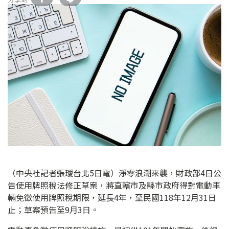
（中央社記者張璦台北5日電）淨零浪潮來襲，財政部4日公
告使用牌照稅法修正草案，將直轄市及縣市政府得對電動車
輛免徵使用牌照稅期限，延長4年，至民國118年12月31日
止；草案預告至9月3日。