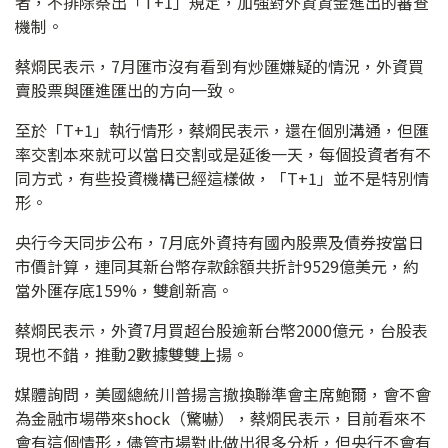
者，不排除祭出「T+1」規定，加強對外資資金進出的審查
機制。
蔡烱民表示，7月匯市沒有看到有炒匯嫌疑的情況，外資買
賣股票與匯進匯出的方向一致。
至於「T+1」執行情形，蔡烱民表示，還在個別溝通，但匯
率交割本來就可以當日交割或是延後一天，每個投資者有不
同方式，有些投資機構已經這樣做，「T+1」並不是特別情
形。
央行今天同步公布，7月底外資持有國內股票及債券按當日
市價計算，連同其新台幣存款餘額共折計9529億美元，約
當外匯存底159%，雙創新高。
蔡烱民表示，外資7月買超台股逾新台幣2000億元，台股表
現也不錯，推動2數據雙雙上揚。
媒體詢問，美國總統川普揚言撤換聯準會主席鮑爾，會不會
為金融市場帶來shock（驚嚇），蔡烱民表示，目前看來不
會有這個情形，儘管市場對此做出很多分析，但央行不會有