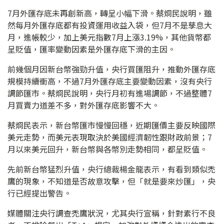
7月外匯存底未再創新高，轉呈小幅下滑。蔡烱民說明，雖
然每月外匯存底都有投資運用收益入袋，但7月不是孳息大
月，進帳較少，加上美元指數7月上漲3.19%，其他貨幣都
呈貶值，匯率變動因素是外匯存底下滑的主因。
前幾個月因新台幣強勁升值，央行買匯阻升，推動外匯存底
規模持續衝高，不過7月外匯存底主要變動因素，沒有央行
調節匯市。蔡烱民說明，央行月初有進場調節，不過整體7
月買賣力道差不多，對外匯存底影響不大。
蔡烱民表示，新台幣匯市慢慢回穩，近期匯價主要反映國際
美元走勢，而美元表現取決於美國經濟韌性跟財政前景；7
月以來美元回升，新台幣與各幣別走勢相同，都呈貶值。
先前新台幣猛烈升值，央行總裁楊金龍表示，有看到類似禿
鷹的現象，不知道是否故意攻擊，但「就是要來炒匯」，央
行已經提出警告。
媒體關注央行調查禿鷹狀況，尤其央行宣稱，針對素行不良