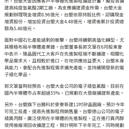
示，台塑大金因應客戶半導體先進製程擴建計畫，擬投資擴
建高純度氫氟酸2期工廠，為支應擴建資金所需，台塑大金
規劃辦理現金增資8.96億元，台塑依原持股比例，認購現金
增資股份，增加投資台塑大金4.48億元，增資後累計投資總
額為5.48億元。
面對中國石化產能過剩的衝擊，台塑持續朝高值化轉型，尤
其積極布局半導體產業鏈。台塑董事長郭文筆在6月股東會
中表示，隨晶圓代工大客戶在先進製程端不斷擴建，相關化
學品需求大，且相較於進口，在地供應效益更大；台塑本身
具能力，會配合先進製程需求擴充產能，並持續開發新的電
子級化學品。
郭文筆當時就預告，台塑大金公司的電子級氫氟酸，目前在
國內半導體市占率超過55%，已規劃在大發廠擴建新產能。
另外，台塑旗下台勝科於麥寮新建12吋矽晶圓廠，預計今年
可完工投產，提高先進製程用銷售量。台塑德山公司的電子
級異丙醇，廣泛使用在半導體的先進製程，正在進行異丙醇
使用後廢液回收擴建工程，預計明年下半年完工，同時規劃