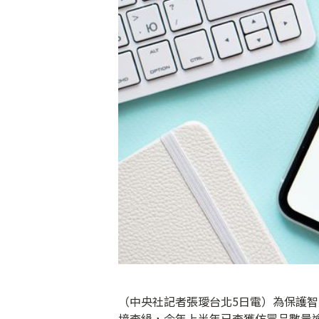
（中央社記者張璦台北5日電）為保護
境查緝，今年上半年已查獲仿冒品數量逾