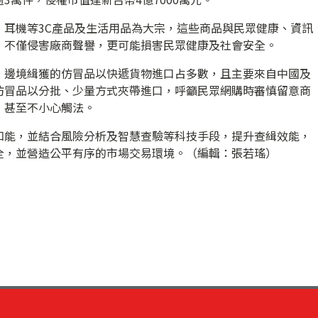
、耳機等3C產品及生活用品為大宗，這些商品與民眾健康、資訊
，不僅侵害廠商聲譽，更可能損害民眾健康及社會安全。
，邊境緝獲的仿冒品以快遞貨物進口占多數，且主要來自中國及
仿冒品以分批、少量方式夾帶進口，呼籲民眾網購時審慎留意商
，甚至不小心觸法。
知能，並結合風險分析及智慧查驗等科技手段，提升查緝效能，
全，並營造公平有序的市場交易環境。（編輯：張若瑤）