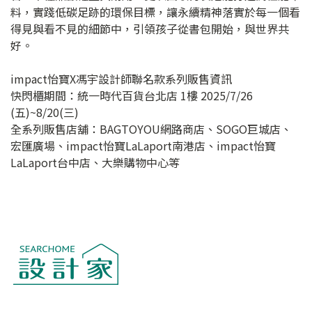
料，實踐低碳足跡的環保目標，讓永續精神落實於每一個看
得見與看不見的細節中，引領孩子從書包開始，與世界共
好。
impact怡寶X馮宇設計師聯名款系列販售資訊
快閃櫃期間：統一時代百貨台北店 1樓 2025/7/26
(五)~8/20(三)
全系列販售店舖：BAGTOYOU網路商店、SOGO巨城店、
宏匯廣場、impact怡寶LaLaport南港店、impact怡寶
LaLaport台中店、大樂購物中心等