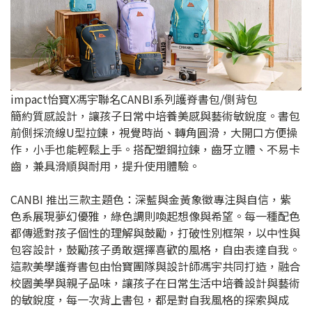
impact怡寶X馮宇聯名CANBI系列護脊書包/側背包
簡約質感設計，讓孩子日常中培養美感與藝術敏銳度。書包
前側採流線U型拉鍊，視覺時尚、轉角圓滑，大開口方便操
作，小手也能輕鬆上手。搭配塑鋼拉鍊，齒牙立體、不易卡
齒，兼具滑順與耐用，提升使用體驗。
CANBI 推出三款主題色：深藍與金黃象徵專注與自信，紫
色系展現夢幻優雅，綠色調則喚起想像與希望。每一種配色
都傳遞對孩子個性的理解與鼓勵，打破性別框架，以中性與
包容設計，鼓勵孩子勇敢選擇喜歡的風格，自由表達自我。
這款美學護脊書包由怡寶團隊與設計師馮宇共同打造，融合
校園美學與親子品味，讓孩子在日常生活中培養設計與藝術
的敏銳度，每一次背上書包，都是對自我風格的探索與成