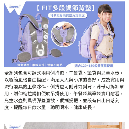
全系列包含可調式兩用側揹包、午餐袋、筆袋與兒童水壺，
以極簡風格自由搭配，滿足大人與小孩的喜好，成為實用與
流行兼具的上學夥伴。側揹包可側背或斜背，背帶可拆卸單
用，附伸縮拉繩扣便於吊掛使用。午餐袋與筆袋實用耐看，
兒童水壺則具備彈蓋直飲、便攜提把，並設有日出日落刻
度，提醒每日飲水量，聰明喝水，健康成長。