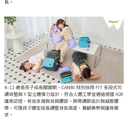
長。
4–12 歲是孩子成長關鍵期，CANBI 特別採用 FIT 多段式可
調背墊與 Y 型立體彈力設計，符合人體工學並通過德國 IGR
護脊認證，有效支撐肩背與腰部。肩帶調節設計與減壓腰
帶，可隨孩子體型成長調整背負高度，兼顧美學與護脊需
求。