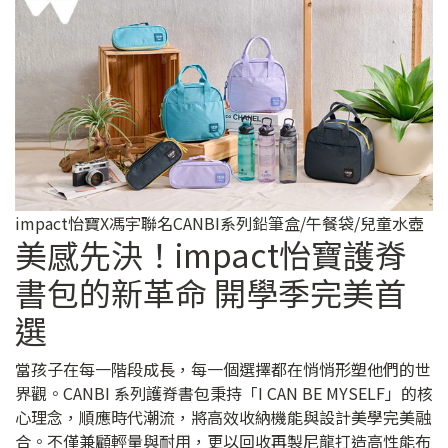
impact怡寶X馮宇聯名CANBI系列鉛筆盒/午餐袋/兒童水壺
美感先決！impact怡寶護脊
書包的新革命 開學季完美首
選
當孩子在每一階段成長，每一個選擇都在悄悄形塑他們的世
界觀。CANBI 系列護脊書包秉持「I CAN BE MYSELF」的核
心理念，順應時代潮流，將高效收納機能與設計美學完美融
合。不僅兼顧輕量與耐用，更以回收再製尼龍打造高性能布