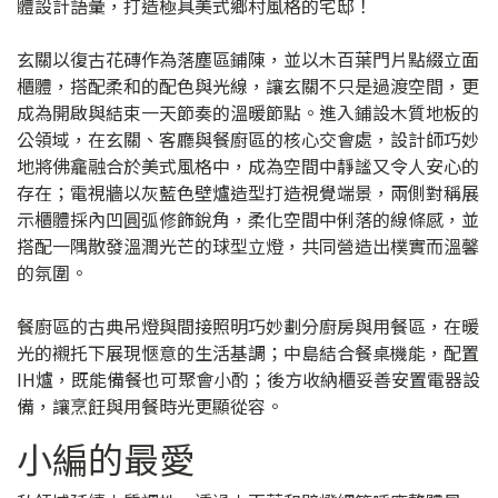
體設計語彙，打造極具美式鄉村風格的宅邸！
玄關以復古花磚作為落塵區鋪陳，並以木百葉門片點綴立面
櫃體，搭配柔和的配色與光線，讓玄關不只是過渡空間，更
成為開啟與結束一天節奏的溫暖節點。進入鋪設木質地板的
公領域，在玄關、客廳與餐廚區的核心交會處，設計師巧妙
地將佛龕融合於美式風格中，成為空間中靜謐又令人安心的
存在；電視牆以灰藍色壁爐造型打造視覺端景，兩側對稱展
示櫃體採內凹圓弧修飾銳角，柔化空間中俐落的線條感，並
搭配一隅散發溫潤光芒的球型立燈，共同營造出樸實而溫馨
的氛圍。
餐廚區的古典吊燈與間接照明巧妙劃分廚房與用餐區，在暖
光的襯托下展現愜意的生活基調；中島結合餐桌機能，配置
IH爐，既能備餐也可聚會小酌；後方收納櫃妥善安置電器設
備，讓烹飪與用餐時光更顯從容。
小編的最愛