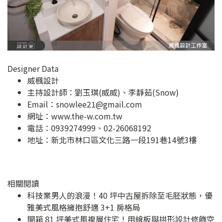
Designer Data
威楓設計
主持設計師：劉玉琪(威威)、李靜茹(Snow)
Email：
snowlee21@gmail.com
網址：
www.the-w.com.tw
電話：0939274999、02-26068192
地址：
新北市林口區文化三路一段191巷14號3樓
相關閱讀
科技業男人的浪漫！40 坪中古屋拆除至毛胚狀態，優
雅美式風格擁抱舒適 3+1 房格局
開箱 81 坪美式風複層住宅！用線板與拱形設計修飾空