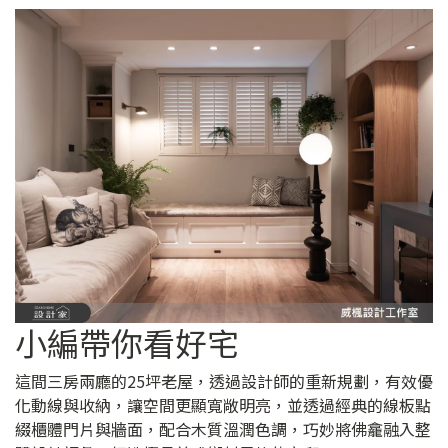
小編帶你看好宅
這間三房兩廳的25坪老屋，透過設計師的重新規劃，有效優
化動線與收納，讓空間更顯寬敞明亮，並透過經典的線板點
綴櫃體門片與牆面，配合木質溫潤色調，巧妙將佛龕融入整