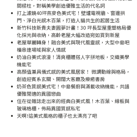
間樑柱，對稱美學創造優雅生活的代名詞
打上濾鏡40坪燕麥色美式宅！壁爐電視牆、窗邊拱
門、淨白光感木百葉，打造人貓共生的起居生活
新竹科技新貴夫妻圓夢計畫！30 坪長型屋重塑格局優
化採光與收納，高齡老屋大幅改造宛如買到新屋
老屋華麗轉身！融合美式與現代風靈感，大型中島吧
檯串連場域與家人情感
奶油白美式浪漫！清爽櫃體搭人字拼地板，交織美學
機能宅
高顏值兼具儀式感的美式風居家！ 微調動線與格局，
創造迎賓系玄關、開闊大客廳及療癒書房
奶茶色質感美式宅！中島餐廚與滿載收納機能，共譜
優雅閒適的異國戀曲
住在從雜誌走出來的經典白美式風！木百葉、線板與
玻璃格櫃，佈局異國質感私宅
天啊!這美式風格的櫃子也太漂亮了吧