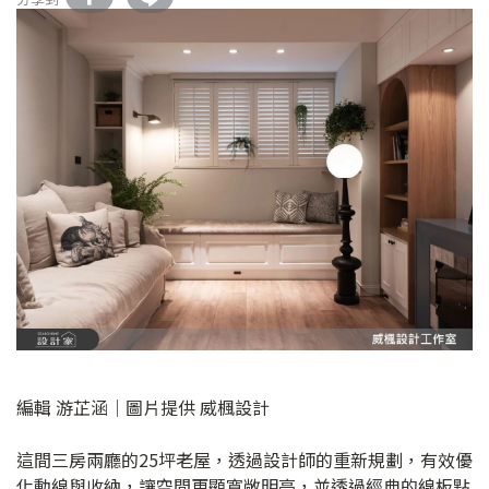
編輯 游芷涵｜圖片提供 威楓設計
這間三房兩廳的25坪老屋，透過設計師的重新規劃，有效優
化動線與收納，讓空間更顯寬敞明亮，並透過經典的線板點