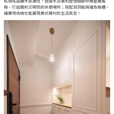
私領域延續木質調性，透過木百葉和壁燈細節呼應整體風
格，打造簡約又明亮的休憩場所；搭配洞洞板與撞色格櫃，
讓實用收納也能展現美式鄉村的生活氣息！