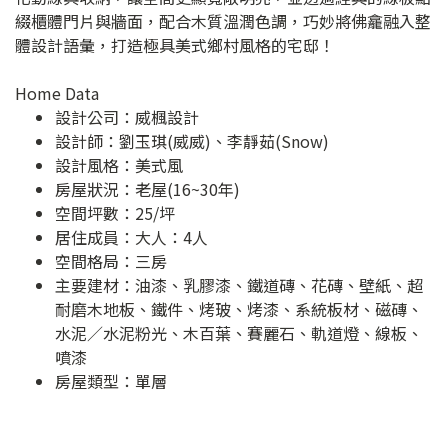
綴櫃體門片與牆面，配合木質溫潤色調，巧妙將佛龕融入整
體設計語彙，打造極具美式鄉村風格的宅邸！
Home Data
設計公司：
威楓設計
設計師：劉玉琪(威威)、李靜茹(Snow)
設計風格：美式風
房屋狀況：老屋(16~30年)
空間坪數：25/坪
居住成員：大人：4人
空間格局：三房
主要建材：油漆、乳膠漆、鐵道磚、花磚、壁紙、超
耐磨木地板、鐵件、烤玻、烤漆、系統板材、磁磚、
水泥／水泥粉光、木百葉、賽麗石、軌道燈、線板、
噴漆
房屋類型：單層