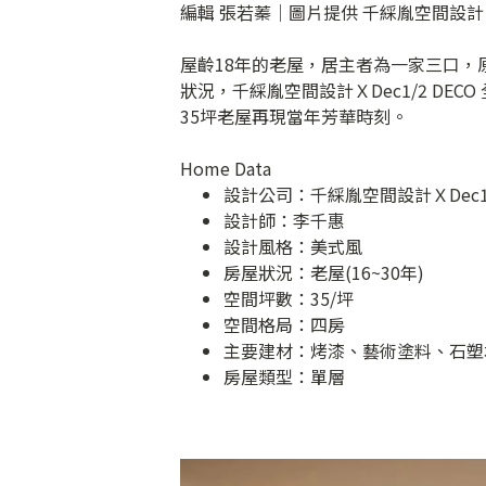
編輯 張若蓁│圖片提供 千綵胤空間設計ＸD
屋齡18年的老屋，居主者為一家三口
狀況，千綵胤空間設計ＸDec1/2 D
35坪老屋再現當年芳華時刻。
Home Data
設計公司：
千綵胤空間設計ＸDec1
設計師：李千惠
設計風格：美式風
房屋狀況：老屋(16~30年)
空間坪數：35/坪
空間格局：四房
主要建材：烤漆、藝術塗料、石塑地
房屋類型：單層