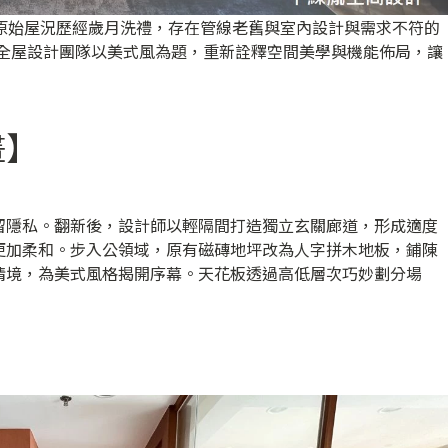
，原始屋況歷經歲月洗禮，存在管線老舊與室內設計與需求不符的
ECO 全屋設計團隊以美式風為題，重新詮釋空間美學與機能佈局，讓
畫】
留隱私。翻新後，設計師以輕隔間打造獨立玄關廊道，形成適度
更加柔和。步入公領域，原有磁磚地坪改為人字拼木地板，鋪陳
情境，為美式風格揭開序幕。天花板透過高低層次巧妙劃分場