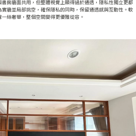
與書房牆面共用，但整體視覺上顯得過於通透，隱私性獨立更都
為實牆並局部挑空，確保隱私的同時，保留通透感與互動性。軟
露一絲奢華，整個空間變得更優雅從容。