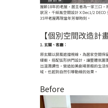
屋齡18年的老屋，居主者為一家三口
狀況，千綵胤空間設計ＸDec1/2 D
35坪老屋再現當年芳華時刻。
【個別空間改造計
1. 玄關、客廳：
原玄關以屏風遮擋視線，為居家空間保
緩衝，搭配弧形拱門設計，讓整體氛圍
出溫潤調性，營造如美劇場景般的生活
域，也起到自然引導動線的效果。
Before