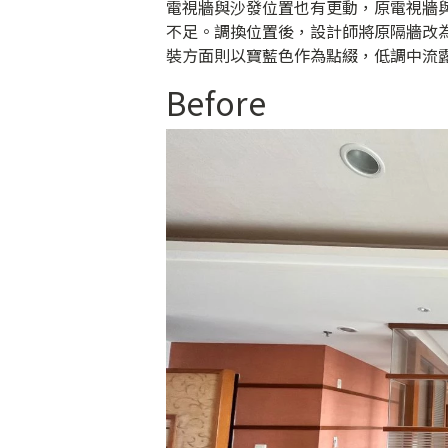
電視牆與沙發位置也有更動，原電視牆
不足。調換位置後，設計師將原隔牆改
裝方面則以寶藍色作為點綴，低調中流
Before