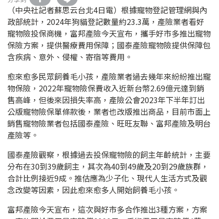
（中央社記者蘇思云台北4日電）根據寵物登記管理網與內
政部統計，2024年狗貓登記數量約23.3萬，產險業者看好
寵物險投保商機，富邦產險今天宣布，攜手好市多推出寵物
保險方案，提供醫療費用保障；國泰產險寵物險提供保障包
含疾病、意外、侵權、寄宿等費用。
愈來愈多民眾飼養毛小孩，產險業者過去幾年來紛紛推出寵
物保險，2022年寵物險保費收入近新台幣2.69億元達到銷
售高峰，但後來因損失率高，產險公會2023年下半年訂出
公版寵物險保單條款後，業者也改版推出商品，目前市面上
銷售寵物險業者包括國泰產險、旺旺友聯、富邦產險及明台
產險等。
國泰產險觀察，根據過去投保寵物險的飼主年齡統計，主要
分布在30到39歲飼主，其次為40到49歲及20到29歲族群，
合計比例接近9成。推估應為少子化、現代人生活方式及觀
念改變等因素，因此愈來愈多人開始飼養毛小孩。
富邦產險今天宣布，這次與好市多合作推出3種方案，方案