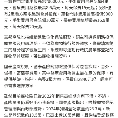
一寵物門診費用最高賠償6000元、手術費用最高賠償4萬
元，醫療費用總額最高8.6萬元，每天保費15元起；另外也
有2進階方案限黑鑽會員投保，寵物門診費用最高賠償9000
元、手術費用最高賠償10萬元，醫療費用總額最高16.9萬
元，每天保費20元起。
富邦產險也持續精進數位化保險服務，飼主可透過網路投保
寵物險及申請理賠，不須為寵物進行額外體檢，僅需填寫飼
主的身分證字號及生日，系統即可連動行政院農業部登記的
寵物晶片號碼，帶出寵物相關資料。
國泰產險說明，國泰產險寵物險提供保障包含疾病、意外、
侵權、寄宿等費用，其中醫療費用為飼主最在意的保障，有
提供基礎、進階、完整3種方案，保費自2840元起，飼主可
依需求選擇方案。
雖然目前寵物險已從2022年銷售高峰期有所下滑，不過，
產險業者仍看好毛小孩商機。國泰產險指出，根據寵物登記
管理網與內政部統計，2024年狗貓登記數量約23.3萬，新
生兒登記數約13.5萬，已高出近10萬差距，且狗貓登記數逐