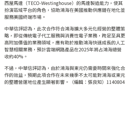
西屋馬達（TECO-Westinghouse）的馬達製造能力，使其
扮演區域平台的角色，協助鴻海在美國推動供應鏈在地化並
服務美國終端市場。
中華信評認為，此次合作符合鴻海擴大多元化經營的整體策
略，即從傳統電子代工服務與消費性電子業務，跨足至具更
高附加價值的業務領域，應有助於推動鴻海快速成長的人工
智慧相關業務，預計雲端網路產品在2025年將占鴻海總營
收約40%。
不過，中華信評認為，由於鴻海與東元仍需要時間來強化合
作的效益，預期此項合作在未來幾季不太可能對鴻海或東元
的整體營運地位產生顯著影響。（編輯：張良知）1140804