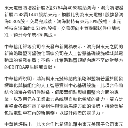
東元電機將增發新股2億3764萬4068股給鴻海，鴻海將增發
新股7248萬1441股給東元，換股比例為東元電機1股換發鴻
海0.305股。交易完成後，鴻海將持有東元10%股權，東元
將持有鴻海約0.519%股權，交易須向主管機關送件申請核
准，預計今年第4季完成。
中華信用評等公司今天發布新聞稿表示，鴻海與東元之間的
新策略聯盟可望強化兩家公司在人工智慧基礎設施領域與電
動車的業務布局；不過，此策略聯盟短期內應不至於對雙方
的EBITDA產生顯著貢獻。
中華信評說明，鴻海與東元擬締結的策略聯盟將著重於開發
標準化與模組化的人工智慧資料中心基礎設施，此項合作將
結合鴻海在零組件製造、伺服器組裝與機櫃整合方面的專
業，以及東元在工業電力系統與自動化領域的能力，雙方計
畫整合各自在電子零組件與電動馬達方面的優勢，持續發展
包括電動車在內的新業務，以提升兩者的競爭力。
中華信評指出，此次合作也希望能藉由東元美國子公司東元