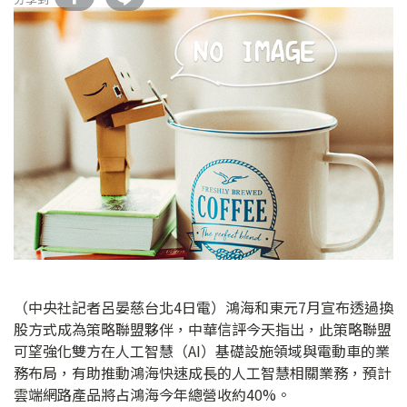
（中央社記者呂晏慈台北4日電）鴻海和東元7月宣布透過換
股方式成為策略聯盟夥伴，中華信評今天指出，此策略聯盟
可望強化雙方在人工智慧（AI）基礎設施領域與電動車的業
務布局，有助推動鴻海快速成長的人工智慧相關業務，預計
雲端網路產品將占鴻海今年總營收約40%。