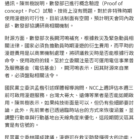
通訊。陳崇樹說明，數發部已進行概念驗證（Proof of
concept，PoC）試驗，技術上沒有問題，對於非特殊時期
使用漫遊的可行性，目前法制面有空間，預計明天會同內政
部、數發部協調研商相關機制。
財源方面，數發部次長闕河鳴補充，根據救災及緊急動員相
關法律，國家必須負擔動員時期漫遊的衍生費用，而平時的
漫遊費用是以商業機制處理，將研議救災時是否能根據行政
命令、使用政府的錢。至於立委關注是否可運用電信事業普
及服務基金（電信基金），闕河鳴表示，因其財源來自業
者，必須盤點相關法令。
國民黨立委洪孟楷引述媒體報導詢問，NCC上週評估本週三
前可啟用漫遊服務，台灣大哥大、遠傳等業者是否能如期啟
用。陳崇樹表示，如果純技術面是可以，但仍有些細節要討
論，此外，先前業者已透過臨時站台的方式來恢復涵蓋，並
調整行動車與行動基地台天線角度來優化，這段期間災區其
實是有信號的。
民眾黨立委林國成建議，漫遊可在救災時發揮很大的功能，