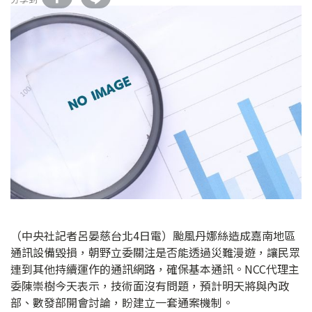
（中央社記者呂晏慈台北4日電）颱風丹娜絲造成嘉南地區
通訊設備毀損，朝野立委關注是否能透過災難漫遊，讓民眾
連到其他持續運作的通訊網路，確保基本通訊。NCC代理主
委陳崇樹今天表示，技術面沒有問題，預計明天將與內政
部、數發部開會討論，盼建立一套通案機制。