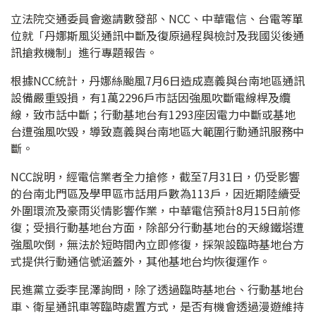
立法院交通委員會邀請數發部、NCC、中華電信、台電等單
位就「丹娜斯風災通訊中斷及復原過程與檢討及我國災後通
訊搶救機制」進行專題報告。
根據NCC統計，丹娜絲颱風7月6日造成嘉義與台南地區通訊
設備嚴重毀損，有1萬2296戶市話因強風吹斷電線桿及纜
線，致市話中斷；行動基地台有1293座因電力中斷或基地
台遭強風吹毀，導致嘉義與台南地區大範圍行動通訊服務中
斷。
NCC說明，經電信業者全力搶修，截至7月31日，仍受影響
的台南北門區及學甲區市話用戶數為113戶，因近期陸續受
外圍環流及豪雨災情影響作業，中華電信預計8月15日前修
復；受損行動基地台方面，除部分行動基地台的天線鐵塔遭
強風吹倒，無法於短時間內立即修復，採架設臨時基地台方
式提供行動通信號涵蓋外，其他基地台均恢復運作。
民進黨立委李昆澤詢問，除了透過臨時基地台、行動基地台
車、衛星通訊車等臨時處置方式，是否有機會透過漫遊維持