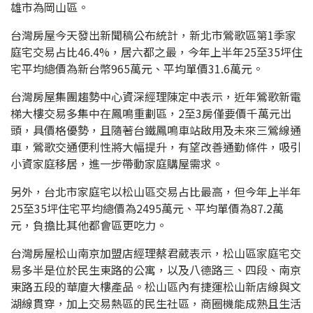
雄市為岡山區。
台灣房屋今天發出新聞稿公布統計，新北市鶯歌區第1季家
庭宅交易占比46.4%，居六都之最，今年上半年25至35坪住
宅平均總價為新台幣965萬元、平均單價31.6萬元。
台灣房屋集團趨勢中心資深經理陳定中表示，近年鶯歌新電
梯大樓交易多集中在鳳鳴重劃區，2至3房僅要價千萬元出
頭，具價格優勢，且隨著台鐵鳳鳴車站啟用及未來三鶯線通
車，鶯歌交通便利性將大幅提升，有望改善通勤條件，吸引
小資家庭移居，進一步帶動家庭購屋需求。
另外，台北市家庭宅以松山區交易占比最高，但今年上半年
25至35坪住宅平均總價為2495萬元、平均單價為87.2萬
元，負擔比其他都會區更吃力。
台灣房屋松山南京加盟店經理蔡君葳表示，松山區家庭宅交
易多半是位於民生東路的公寓，以及八德路三、四段、南京
東路五段的華廈大樓產品。松山區內有捷運松山新店線與文
湖線貫穿，加上交易熱區的民生社區，商圈機能成熟且生活