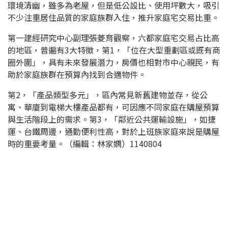
環境清幽，雖多為老屋，但是低公設比、使用坪數大，吸引
不少注重居住品質的家庭族群入住，推升家庭宅交易比重。
第一建經研究中心副理張菱育觀察，六都家庭宅交易占比高
的地區，普遍有3大特徵，第1，「位在大型重劃區或既有商
圈外圍」，具有未來發展潛力，房價也相對市中心親民，有
助於家庭族群在預算內找到合適物件。
第2，「產品類型多元」，區內常見新舊建物並存，從公
寓、華廈到電梯大樓產品都有，可因應不同家庭在購屋預算
與生活階段上的需求。第3，「鄰近公共運輸設施」，如捷
運、台鐵周邊，通勤便利性高，對於上班族家庭來說是購屋
時的重要考量。（編輯：林家嫻）1140804