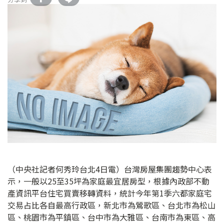
（中央社記者何秀玲台北4日電）台灣房屋集團趨勢中心表
示，一般以25至35坪為家庭最宜居房型，根據內政部不動
產資訊平台住宅買賣移轉資料，統計今年第1季六都家庭宅
交易占比各自最高行政區，新北市為鶯歌區、台北市為松山
區、桃園市為平鎮區、台中市為大雅區、台南市為東區、高