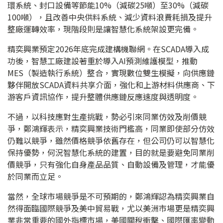
環系統、封口設備等節能10%（減碳25噸）至30%（減碳
100噸），且改善中央供料系統、減少資料浪費耗損及提升
整廠運轉效率，現階段則是讓智慧化系統架設更完備。
精奕興業預定2026年底完成建構機聯網。在SCADA導入成
功後，智慧工廠建設著重於導入AI預測維護模型，推動
MES（製造執行系統）整合，實現數位雙生模擬，向供應鏈
夥伴開放SCADA資料共享介面，強化和上游材料供應商、下
游客戶資訊協作，提升整體供應鏈反應速度與透明度。
不過，以科技應對生產挑戰，勢必引來同業仿效及削價競
爭，鄭鴻輝表示，精奕興業技術門檻高，同業即使部分仿效
仍難以競爭，雖然價格競爭依舊存在，但公司仍可以智慧化
保持優勢，何況智慧化系統的建置，目的就是要避免同業削
價競爭，只有強化自身產品品質、自動設備及管理，才能優
於同業而立足。
當然，全球市場競爭是不可預期的，鄭鴻輝認為精奕興業自
然得面臨國際競爭及美中貿易戰，尤以美洲市場更是精奕興
業非常重要的國外指標市場，美國關稅衝擊、國際匯率變動