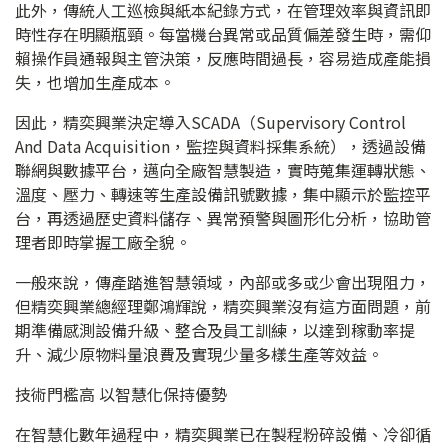
此外，傳統人工巡檢與紙本紀錄方式，在管理效率與資訊即
時性存在明顯瓶頸。每當機台異常或品質偏差發生時，需仰
賴操作員通報與主管決策，反應時間過長，容易造成產能損
失，也增加生產成本。
因此，精奕興業決定導入SCADA（Supervisory Control
And Data Acquisition，監控與資料採集系統），透過設備
聯網與數據平台，邁向全廠智慧製造，實時蒐集運轉狀態、
溫度、壓力、轉速等生產設備訊號數據，集中顯示於監控平
台，再透過歷史資料儲存、異常預警與圖形化分析，協助管
理者即時掌握工廠全貌。
一般來說，傳產踏進智慧領域，內部或多或少會出現阻力，
但精奕興業總經理鄭鴻輝說，精奕興業沒有這方面問題，前
期準備感測設備升級、整合及員工訓練，以達到稼動率提
升、減少原物料量浪費及實現少量多樣生產等效益。
技術門檻高 以智慧化保持優勢
在智慧化數年過程中，精奕興業已在製程粉碎設備、冷卻循