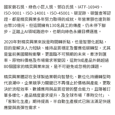
國家磐石獎、綠色小巨人獎、鄧白氏獎、IATF-16949、
ISO-9001、ISO-14001、ISO-45001、碳足跡、碳盤查等認
證，都是精奕興業多年努力取得的成就，年營業額也達到新
台幣10億元，但這間擁有130名員工的傳產，仍未停下腳
步，正踏上AI領域路途中，也朝向綠色永續目標邁進。
2020年對精奕興業來說是時間轉折點，也是智慧化起點，
目的是解決人力短缺、維持品質穩定及響應低碳轉型，尤其
是當前美國關稅衝擊，更面臨不可預期的未來，牽涉到匯
率、原物料價格及市場需求等變因，這對9成產品外銷超過
80個國家的精奕興業來說，是不可避免或忽視的課題。
精奕興業體認在全球製造業朝向智慧化、數位化持續轉型時
代浪潮中，企業競爭力關鍵已不再僅止於價格與產能，更取
決於流程效率、數據應用與品質控管的整合能力，且隨著訂
單多樣化，產品精度要求提升，及全球市場「準時交付」、
「客製化生產」期待提高，半自動生產模式已無法滿足快速
應變與高彈性需求。