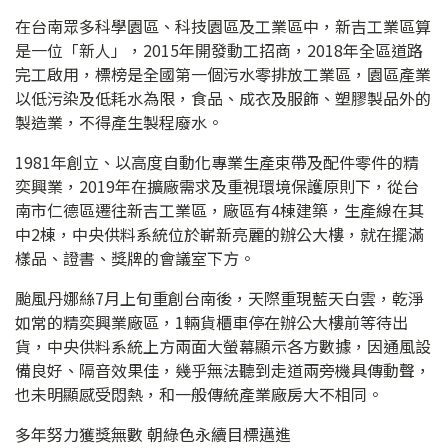
在台南眾多科學園區、科技園區及工業區中，新吉工業區算
是一位「新人」，2015年開發動工招商，2018年全區道路
完工啟用，標榜是全國第一個污水零排放工業區，園區產業
以低污染及低耗水為限，食品、成衣及服飾、塑膠製品外的
製造業，不得產生製程廢水。
1981年創立、以高度自動化專業生產束帶及配件零件的精
奕興業，2019年在擴廠需求及重視環境保護原則下，從台
南市仁德區遷往新吉工業區，廠區有4棟建築，生產線在其
中2棟，中央供料系統位於嶄新亮麗的辦公大樓，就在擺滿
樣品、證書、獎牌的會議室下方。
颱風丹娜絲7月上旬重創台南後，天際重現藍天白雲，乾淨
如常的精奕興業廠區，1輛貨櫃車停在辦公大樓前等待出
貨，中央供料系統上方兩面大螢幕顯示各方數據，因通風設
備良好、隔音效果佳，幾乎無法聽到走道兩旁機具傳動聲，
也未明顯感受悶熱，和一般傳統產業廠房大不相同。
多年努力獲獎無數 朝綠色永續目標邁進