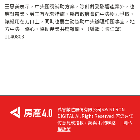
王惠美表示，中央關稅補助方案，除針對受影響產業外，也
應對農業、勞工有配套措施，縣市政府會向中央極力爭取，
讓錢用在刀口上，同時也要主動協助中央辦理相關事宜，地
方中央一條心，協助產業共度難關。（編輯：陳仁華）
1140803
萬睿數位股份有限公司 ©VISTRON
DIGITAL All Right Reserved. 若您有任
何意見或指教，請與
我們聯絡
|
隱私
權政策