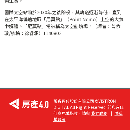
物生長。
國際太空站將於2030年之後除役，其軌道逐漸降低，直到
在太平洋偏遠地區「尼莫點」（Point Nemo）上空的大氣
中解體。「尼莫點」常被稱為太空船墳場。（譯者：曾依
璇/核稿：徐睿承）1140802
萬睿數位股份有限公司 ©VISTRON
DIGITAL All Right Reserved. 若您有任
何意見或指教，請與
我們聯絡
|
隱私
權政策