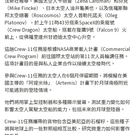
法新社報導，美國太空人卡德曼（Zena Cardman）和芬克
（Mike Fincke）、日本太空人油井龜美也，以及俄羅斯聯
邦太空總署（Roscosmos）太空人普勒托諾夫（Oleg
Platonov），於上午11時43分搭乘SpaceX的乘龍號
（Crew Dragon）太空船，搭載在獵鷹9號（Falcon 9）火
箭上，從佛羅里達州甘迺迪太空中心升空。
這趟Crew-11任務是根據NASA商業載人計畫（Commercial
Crew Program）前往國際太空站的第11次人員輪調任務。
這項計畫目的是與私人企業合作以接續太空梭時代。
參與Crew-11任務的太空人在6個月停留期間，將模擬在美
國主導的「阿提米絲」（Artemis）計畫下於月球南極附近
可能遇到的登陸情境。
他們將用掌上型控制器和多種顯示螢幕，測試重力變化如何
影響太空人駕駛太空船的能力，包括未來的月球登陸器。
Crew-11任務攜帶的貨物包含亞美尼亞的石榴籽，這些種子
將與地球上的一批對照組相互比較，研究微重力如何影響作