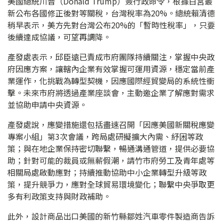
美國總統川普（Donald Trump）簽行政命令，根據白宮最
新公布各國修正後對等關稅，台灣稅率為20%。總統賴清德
稍早表示，美方先對台灣公布20%的「暫時性稅率」，只要
後續達成協議，可望再調降。
產發處表示，邱臣遠已責成市府團隊持續關注，掌握中央政
府因應方案，讓轄內企業有效掌握可運用資源，穩定當前產
業運作，化挑戰為轉型契機，因應國際經貿變局的系統性衝
擊。未來市府將透過產業座談會，主動邀企業了解應對需求
並協助申請中央資源。
產發處說，應變措施還包括盡速召開「因應美國新關稅應變
專案小組」第3次會議，跨局處研擬擴大內需、紓困等政
策；與在地企業保持密切聯繫，暢通溝通管道，提供必要協
助；針對可能的裁員或無薪假潮，請竹市府勞工及青年處等
相關局處啟動應對；持續推動協助中小企業轉型升級等政
策，提升競爭力，應對全球貿易環境變化；聯繫中央爭取更
多有利政策支持與財政補助。
此外，設計商品出口美國的新竹縣鄒姓汽車零件製造商告訴