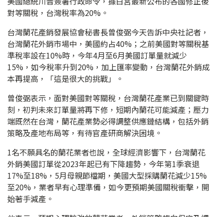
美國總統川普簽署行政命令，據白宮最新公布的各國修正後
對等關稅，台灣稅率為20%。
台灣蘭花產銷發展協會秘書長曾俊弼今天告訴中央社記者，
台灣蘭花外銷市場中，美國約占40%；之前美國對等關稅基
準稅率設在10%時，今年4月至6月美國訂單量就減少
15%，如今稅率升到20%，加上匯率變動，台灣蘭花外銷成
本再提高，「這是很大的挑戰」。
曾俊弼表示，面對美國對等關稅，台灣蘭花產業已到關鍵時
刻，初判未來訂單量將再下修，短期內蘭花可能減產；壓力
端既然在台灣，蘭花產業勢必得調整供應鏈結構，包括外銷
策略及產地布局等，有待官產研商解決困境。
1名不願具名的蘭花業者也說，全球經濟影響下，台灣蘭花
外銷美國訂單從2023年起已有下降趨勢，今年第1季衰退
17%至18%，5月母親節檔期，美國大型採購蘭花減少15%
至20%，業者早有心理準備，如今更預期美國關稅衝擊，開
始著手減產。