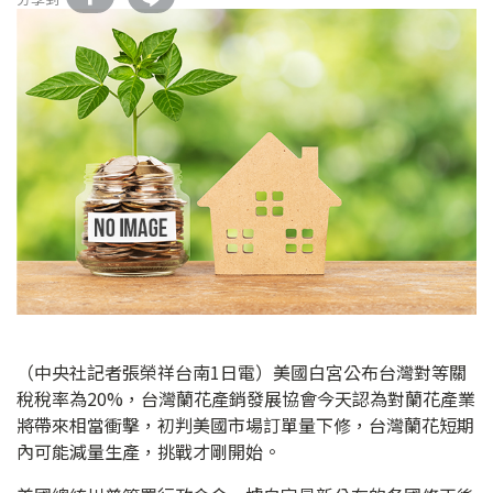
（中央社記者張榮祥台南1日電）美國白宮公布台灣對等關
稅稅率為20%，台灣蘭花產銷發展協會今天認為對蘭花產業
將帶來相當衝擊，初判美國市場訂單量下修，台灣蘭花短期
內可能減量生產，挑戰才剛開始。