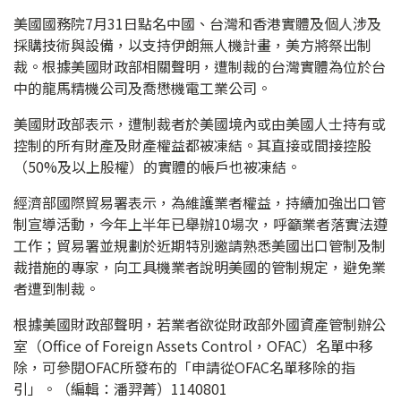
美國國務院7月31日點名中國、台灣和香港實體及個人涉及
採購技術與設備，以支持伊朗無人機計畫，美方將祭出制
裁。根據美國財政部相關聲明，遭制裁的台灣實體為位於台
中的龍馬精機公司及喬懋機電工業公司。
美國財政部表示，遭制裁者於美國境內或由美國人士持有或
控制的所有財產及財產權益都被凍結。其直接或間接控股
（50%及以上股權）的實體的帳戶也被凍結。
經濟部國際貿易署表示，為維護業者權益，持續加強出口管
制宣導活動，今年上半年已舉辦10場次，呼籲業者落實法遵
工作；貿易署並規劃於近期特別邀請熟悉美國出口管制及制
裁措施的專家，向工具機業者說明美國的管制規定，避免業
者遭到制裁。
根據美國財政部聲明，若業者欲從財政部外國資產管制辦公
室（Office of Foreign Assets Control，OFAC）名單中移
除，可參閱OFAC所發布的「申請從OFAC名單移除的指
引」。（編輯：潘羿菁）1140801