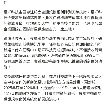
件。
鐳洋科技主要專注於太空通訊模組與陣列天線技術，鐳洋科
技今天發出新聞稿表示，此次任務標誌著鐳洋科技在低軌通
訊領域具備「從地面到太空」的垂直整合能力，也意味台灣
企業開始在國際衛星供應鏈占有一席之地。
鐳洋科技表示，夜鷹號為台灣少數由民間企業主導設計、研
發並操控的低軌通訊衛星，任務核心為自研通訊酬載的飛行
驗證。此次任務中，鐳洋科技完成通聯成功，不僅接收到衛
星發出的beacon廣播訊號，更透過自研通訊模組與衛星完
成通訊連線測試，實質驗證完整衛星通訊鏈路的穩定性與功
能。
以夜鷹號任務成功為起點，鐳洋科技啟動下一階段與國家太
空中心合作的新創追星8U物聯網立方衛星計畫，預計於
2025年底至2026年中，透過SpaceX Falcon 9火箭陸續發射
4顆8U物聯網立方衛星，打造星群通訊雛形，展現推動衛星
通訊規模化與系統化部署的決心。