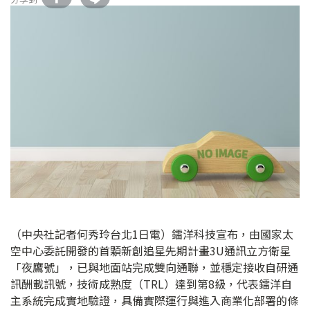
（中央社記者何秀玲台北1日電）鐳洋科技宣布，由國家太
空中心委託開發的首顆新創追星先期計畫3U通訊立方衛星
「夜鷹號」，已與地面站完成雙向通聯，並穩定接收自研通
訊酬載訊號，技術成熟度（TRL）達到第8級，代表鐳洋自
主系統完成實地驗證，具備實際運行與進入商業化部署的條