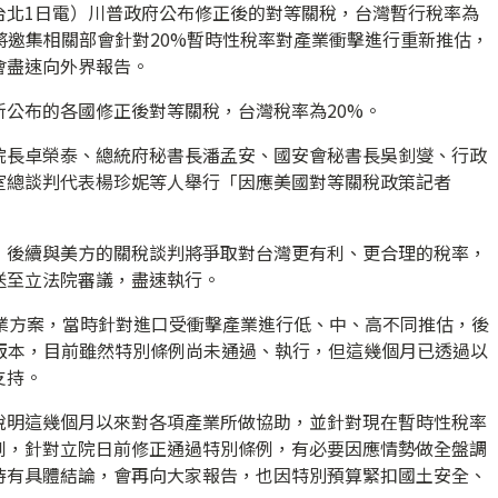
台北1日電）川普政府公布修正後的對等關稅，台灣暫行稅率為
將邀集相關部會針對20%暫時性稅率對產業衝擊進行重新推估，
會盡速向外界報告。
公布的各國修正後對等關稅，台灣稅率為20%。
院長卓榮泰、總統府秘書長潘孟安、國安會秘書長吳釗燮、行政
室總談判代表楊珍妮等人舉行「因應美國對等關稅政策記者
，後續與美方的關稅談判將爭取對台灣更有利、更合理的稅率，
送至立法院審議，盡速執行。
產業方案，當時針對進口受衝擊產業進行低、中、高不同推估，後
估版本，目前雖然特別條例尚未通過、執行，但這幾個月已透過以
支持。
說明這幾個月以來對各項產業所做協助，並針對現在暫時性稅率
到，針對立院日前修正通過特別條例，有必要因應情勢做全盤調
待有具體結論，會再向大家報告，也因特別預算緊扣國土安全、