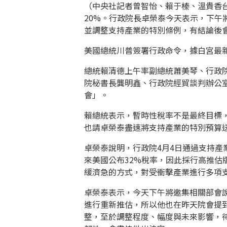
（中央社記者曾智怡、賴于榛、溫貴香
20%。行政院長卓榮泰今天表示，下午
並調整支持產業的特別條例，有結論後
美國總統川普簽署行政命令，據白宮最新
總統賴清德上午率副總統蕭美琴、行政
院秘書長龔明鑫、行政院經貿談判辦公
會」。
賴總統表示，暫時性稅率不是最終目標
也請卓榮泰盡速將支持產業的特別預算
卓榮泰說明，行政院4月4日通過支持
來美國公布32%稅率，因此採行高推
緩濟急的方式，對受衝擊產業進行多項
卓榮泰表示，今天下午將邀集相關部會
進行重新推估，所以他也在昨天院會提
整，至於調整程度、幅度與未來影響，