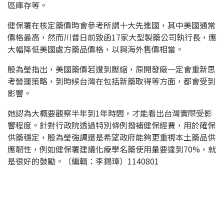
區庫存等。
健保署在核定藥價時會參考所謂十大先進國，其中美國通常
價格最高，然而川普日前致函17家大型製藥公司執行長，應
大幅降低美國處方藥品價格，以與海外售價相當。
殷為瑩指出，美國藥價若遭到壓縮，原開發廠一定會重新思
考營運策略，到時候台灣在包括新藥取得等方面，都會受到
影響。
她認為大概要觀察半年到1年時間，才能看出台灣實際受影
響程度。針對行政院透過特別條例撥補健保經費，用於確保
供藥穩定，殷為瑩強調還是希望政府能夠更重視本土藥品供
應韌性，例如健保署建議化療學名藥使用量要達到70%，就
是很好的鼓勵。（編輯：李錫璋）1140801