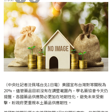
（中央社記者沈佩瑤台北1日電）美國宣布台灣對等關稅為
20%，儘管藥品目前沒有在調整範圍內，學名藥協會今天仍
提醒，各國藥品供應勢必更加在地韌性化，避免未來受衝
擊，盼政府更重視本土藥品供應韌性。