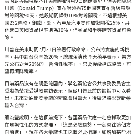
美國對等關稅原本在美國時間4月9日開始實施，但美國總統
川普（Donald Trump）宣布對超過75個國家宣布暫緩高額
對等關稅90天，這段期間課徵10%對等關稅。不過根據美
國232條款，鋼鐵、鋁、汽車及汽車零件加徵關稅25%，其
他進口美國貨品稅率則為10%，但藥品和半導體等貨品可免
除。
川普在美東時間7月31日簽署行政命令，公布將實施的新稅
率，其中對台稅率為20%。總統賴清德今天稍早表示，美方
先公布對台20%的「暫時性稅率」，只要後續達成協議，可
望再調降稅率。
目前藥品沒有在調整範圍內，學名藥協會公共事務委員會主
委殷為瑩接受媒體電訪表示，但從川普此前的談話中可以看
出，未來對原開發藥廠的衝擊會相當大，後續恐將影響新藥
輸入台灣。
殷為瑩說明，在這個前提下，各國藥品供應一定會採取更加
在地韌性化的方式處理，「這是必然趨勢，一定會往這個方
向前進」，現在各大藥廠也正採取必要措施，如增加某些地