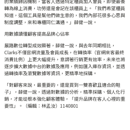
的業績歸因機制，當客人透過特定櫃員加入會員，即便最後
轉為線上消費，功勞還是會記在該櫃員上。「我們希望櫃員
知道，這個工具是幫他們做生意的，我們內部花很多心思與
制度調整，來和專櫃同仁溝通。」薛健一說。
用數據讀懂顧客提高品牌心佔率
展路數位轉型成效顯著，薛健一說，與去年同期相比，
Clarks不僅官網流量及會員成長，在轉換率（官網來客最終
消費比例）上更大幅提升，意謂著行銷更有效率，未來也將
逐步擴大數據中台的數據及應用，例如匯入庫存資訊，並透
過轉換率及瀏覽數據等資訊，更精準地採購。
「對顧客來說，最重要的，還是買到一雙喜歡且適合的鞋
子」，薛健一說，透過對數據的分析，精準採購、個人化行
銷，才能從根本強化顧客體驗，「提升品牌在客人心裡的重
要性」。（編輯：林孟汝）1140801