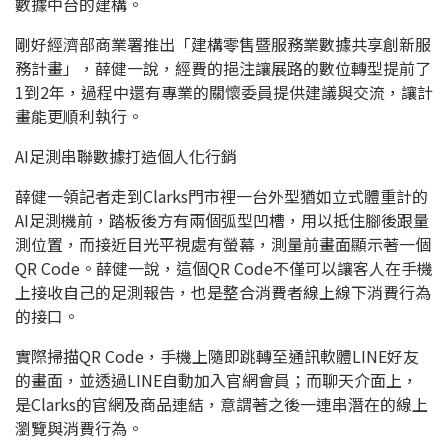
數據中台的建構。
剛好經濟部商業署推出「建構零售暨服務業數據共享創新服
務計畫」，薛健一說，經費的挹注讓展路的數位轉型提前了
1到2年，過程中還有專業的關懷委員提供建議與交流，讓計
畫能更順利執行。
AI足測串聯數據打造個人化行銷
薛健一領記者走到Clarks門市裡一台外型猶如立式體重計的
AI足測機前，踏板後方有兩個弧型凹槽，用以抵住腳後跟量
測位置，而接近目光平視處有螢幕，測量前畫面顯示著一個
QR Code。薛健一說，這個QR Code不僅可以讓客人在手機
上接收自己的足測報告，也是整合消費者線上線下消費行為
的接口。
實際掃描QR Code，手機上隨即跳轉至通訊軟體LINE好友
的畫面，並透過LINE自動加入官網會員；而聊天介面上，
是Clarks的官網及商品連結，意謂著之後一連串潛在的線上
瀏覽與消費行為。