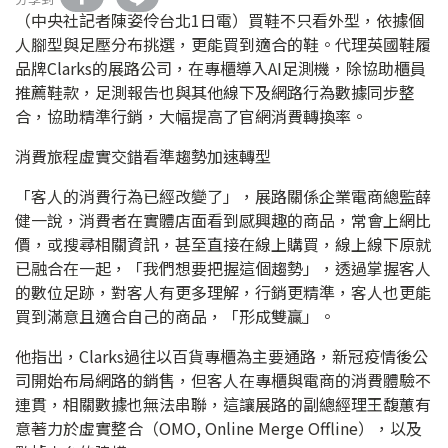
（中央社記者陳姿伶台北1日電）買鞋不只看外型，依據個
人腳型與足壓分布挑選，更能買到適合的鞋。代理英國鞋履
品牌Clarks的展路公司，在專櫃導入AI足測機，除協助櫃員
推薦鞋款，足測報告也與其他線下及網路行為數據同步整
合，協助精準行銷，大幅提高了官網消費轉換率。
消費旅程虛實交錯看準趨勢加速轉型
「客人的消費行為已經改變了」，展路關係企業電商總監薛
健一說，消費者在實體店面看到感興趣的商品，常會上網比
價，或搜尋相關資訊，甚至直接在線上購買，線上線下原就
已融合在一起，「我們想要把握這個趨勢」，透過掌握客人
的數位足跡，對客人有更多理解，行銷更精準，客人也更能
買到滿意且適合自己的商品，「形成雙贏」。
他指出，Clarks過往以百貨專櫃為主要通路，新冠疫情後公
司開始布局網路的銷售，但客人在專櫃與電商的消費體驗不
連貫，相關數據也無法串聯，這讓展路的副總經理王馥蕙有
意著力於虛實整合（OMO, Online Merge Offline），以及