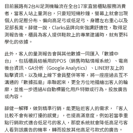
目前展路有2台AI足測機輪流在全台17家直營櫃點服務消費
者，當客人站上量測台，只要短短幾秒鐘，螢幕上就會出現
個人的足壓分布、偏向高足弓或低足弓、身體左右重心以及
足部長寬。薛健一說，Clarks品牌向來強調舒適性，取得足
測報告後，櫃員為客人提供鞋款上的專業建議時，就有更科
學化的依據。
此外，客人的量測報告會與其他數據一同匯入「數據中
台」，包括櫃員結帳用的POS（銷售時點情報系統）、電商
後台資訊、GA分析（Google Analytics）、LINE好友上的
點擊資訊，以及線上線下會員整併等等，將一座座過去互不
溝通的「數據孤島」串聯起來，更全方位地描繪出客人的輪
廓，並進一步透過AI自動標籤化用戶特徵或行為，投放廣告
或內容。
薛健一解釋，做到精準行銷，能更貼近客人的需求，「客人
比較不會有被打擾的感覺」，也提高滿意度，例如若當季重
點行銷款式適合低足弓的客人，那麼系統就會降低高足弓客
人看到該廣告的機率，轉而投放其他高足弓款式的廣告。