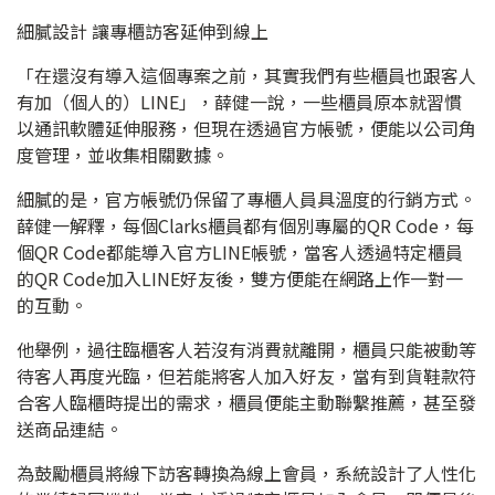
細膩設計 讓專櫃訪客延伸到線上
「在還沒有導入這個專案之前，其實我們有些櫃員也跟客人
有加（個人的）LINE」，薛健一說，一些櫃員原本就習慣
以通訊軟體延伸服務，但現在透過官方帳號，便能以公司角
度管理，並收集相關數據。
細膩的是，官方帳號仍保留了專櫃人員具溫度的行銷方式。
薛健一解釋，每個Clarks櫃員都有個別專屬的QR Code，每
個QR Code都能導入官方LINE帳號，當客人透過特定櫃員
的QR Code加入LINE好友後，雙方便能在網路上作一對一
的互動。
他舉例，過往臨櫃客人若沒有消費就離開，櫃員只能被動等
待客人再度光臨，但若能將客人加入好友，當有到貨鞋款符
合客人臨櫃時提出的需求，櫃員便能主動聯繫推薦，甚至發
送商品連結。
為鼓勵櫃員將線下訪客轉換為線上會員，系統設計了人性化