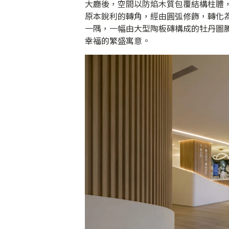
大廳後，空間以防焰木質包覆結構柱體
原本銳利的轉角，經由圓弧修飾，轉化
一隅，一幅由大型陶板磚構成的牡丹圖
幸福的繁盛寓意。