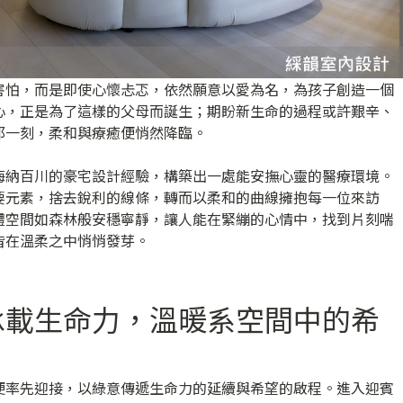
害怕，而是即使心懷忐忑，依然願意以愛為名，為孩子創造一個
心，正是為了這樣的父母而誕生；期盼新生命的過程或許艱辛、
那一刻，柔和與療癒便悄然降臨。
海納百川的豪宅設計經驗，構築出一處能安撫心靈的醫療環境。
要元素，捨去銳利的線條，轉而以柔和的曲線擁抱每一位來訪
體空間如森林般安穩寧靜，讓人能在緊繃的心情中，找到片刻喘
皆在溫柔之中悄悄發芽。
承載生命力，溫暖系空間中的希
便率先迎接，以綠意傳遞生命力的延續與希望的啟程。進入迎賓