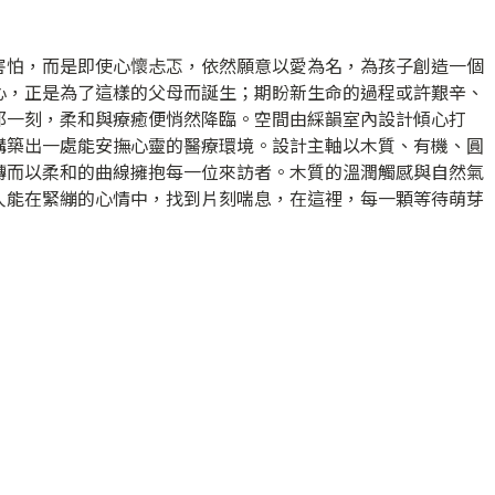
害怕，而是即使心懷忐忑，依然願意以愛為名，為孩子創造一個
心，正是為了這樣的父母而誕生；期盼新生命的過程或許艱辛、
那一刻，柔和與療癒便悄然降臨。空間由綵韻室內設計傾心打
構築出一處能安撫心靈的醫療環境。設計主軸以木質、有機、圓
轉而以柔和的曲線擁抱每一位來訪者。木質的溫潤觸感與自然氣
人能在緊繃的心情中，找到片刻喘息，在這裡，每一顆等待萌芽