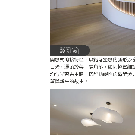
開放式的接待區，以錯落擺放的弧形沙
日光，灑落於每一處角落，如同輕聲細
均勻光帶為主體，搭配點綴性的造型燈
望與新生的故事。