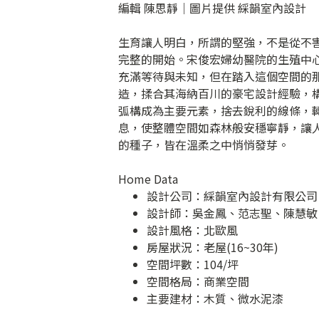
編輯 陳思靜｜圖片提供 綵韻室內設計
生育讓人明白，所謂的堅強，不是從不
完整的開始。宋俊宏婦幼醫院的生殖中
充滿等待與未知，但在踏入這個空間的
造，揉合其海納百川的豪宅設計經驗，
弧構成為主要元素，捨去銳利的線條，
息，使整體空間如森林般安穩寧靜，讓
的種子，皆在溫柔之中悄悄發芽。
Home Data
設計公司：
綵韻室內設計有限公司
設計師：吳金鳳、范志聖、陳慧敏
設計風格：北歐風
房屋狀況：老屋(16~30年)
空間坪數：104/坪
空間格局：商業空間
主要建材：木質、微水泥漆