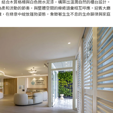
，結合木質格柵與白色微水泥漆，構築出溫潤自然的櫃台設計。
為柔和流動的節奏，與整體空間的療癒語彙相互呼應。迎賓大廳
騰，在綠意中綻放蓬勃姿態，象徵著生生不息的生命韻律與家庭