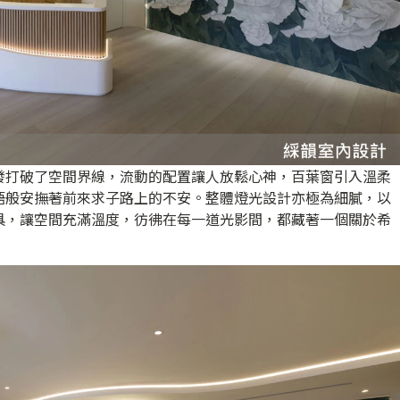
發打破了空間界線，流動的配置讓人放鬆心神，百葉窗引入溫柔
語般安撫著前來求子路上的不安。整體燈光設計亦極為細膩，以
具，讓空間充滿溫度，彷彿在每一道光影間，都藏著一個關於希