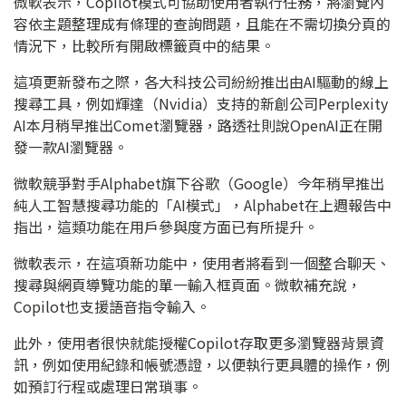
微軟表示，Copilot模式可協助使用者執行任務，將瀏覽內
容依主題整理成有條理的查詢問題，且能在不需切換分頁的
情況下，比較所有開啟標籤頁中的結果。
這項更新發布之際，各大科技公司紛紛推出由AI驅動的線上
搜尋工具，例如輝達（Nvidia）支持的新創公司Perplexity
AI本月稍早推出Comet瀏覽器，路透社則說OpenAI正在開
發一款AI瀏覽器。
微軟競爭對手Alphabet旗下谷歌（Google）今年稍早推出
純人工智慧搜尋功能的「AI模式」，Alphabet在上週報告中
指出，這類功能在用戶參與度方面已有所提升。
微軟表示，在這項新功能中，使用者將看到一個整合聊天、
搜尋與網頁導覽功能的單一輸入框頁面。微軟補充說，
Copilot也支援語音指令輸入。
此外，使用者很快就能授權Copilot存取更多瀏覽器背景資
訊，例如使用紀錄和帳號憑證，以便執行更具體的操作，例
如預訂行程或處理日常瑣事。