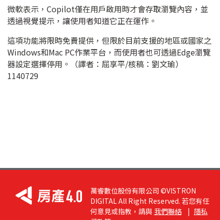
微軟表示，Copilot僅在用戶啟用時才會存取瀏覽內容，並
透過視覺提示，讓使用者知道它正在運作。
這項功能將限時免費提供，但限於目前支援的地區或國家之
Windows和Mac PC作業平台，而使用者也可透過Edge瀏覽
器設定選擇停用。（譯者：屈享平/核稿：劉文瑜）
1140729
萬睿數位股份有限公司 ©VISTRON
DIGITAL All Right Reserved. 若您有任
何意見或指教，請與
我們聯絡
|
隱私