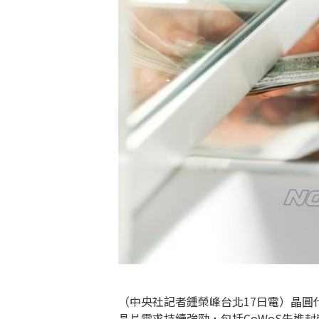
（中央社記者鍾榮峰台北17日電）晶圓
晶片需求持續強勁，包括CoWoS先進