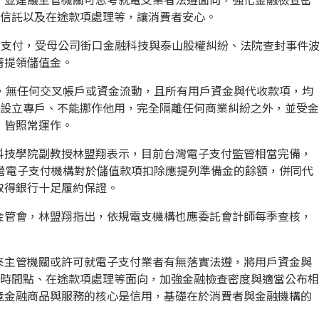
付信託以及在途款項處理等，讓消費者安心。
口支付，受母公司街口金融科技與泰山股權糾紛、法院查封事件
著提領儲值金。
運，無任何交叉帳戶或資金流動，且所有用戶資金與代收款項，均
，設立專戶、不能挪作他用，完全隔離任何商業糾紛之外，並受金
，皆照常運作。
科技學院副教授林盟翔表示，目前台灣電子支付監管相當完備，
專營電子支付機構對於儲值款項扣除應提列準備金的餘額，併同代
取得銀行十足履約保證。
金管會，林盟翔指出，依規電支機構也應委託會計師每季查核，
來主管機關或許可就電子支付業者有無落實法遵，將用戶資金與
託時間點、在途款項處理等面向，加強金融檢查密度與適當公布相
竟金融商品與服務的核心是信用，基礎在於消費者與金融機構的