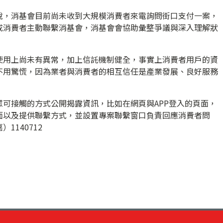
說，消基會目前尚未收到大規模消費者來電詢問街口支付一案，
或消費者主動聯繫消基會，消基會會協助彙整爭議與深入理解狀
使用上尚未有異常，加上信託機制健全，事實上消費者用戶的資
不用驚慌，因為業者與消費者的相互信任是產業發展、良好服務
可接觸的方式公開揭露資訊，比如在網頁與APP登入的頁面，
面以及提供聯繫方式，並設置專案聯繫窗口負責回應消費者問
1140712