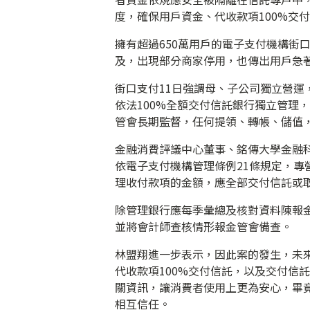
度，確保用戶資金、代收款項100%交
擁有超過650萬用戶的電子支付機構街
及，出現部分商家停用，也傳出用戶急
街口支付11日強調母、子公司獨立營
依法100%全額交付信託銀行獨立管理
管會長期監督，任何提領、轉帳、儲值
金融消費評議中心董事、銘傳大學金融
依電子支付機構管理條例21條規定，
理收付款項的金額，應全部交付信託或
除管理銀行應每季彙總及核對資料陳報
並將會計師查核情形報金管會備查。
林盟翔進一步表示，因此案的發生，未
代收款項100%交付信託，以及交付信
關資訊，讓消費者使用上更為安心，畢
相互信任。