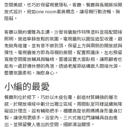
空間美感，也巧妙保留視覺隱私。客廳、餐廳與長親房採開
放式設計，宛如one room套房概念，讓母親行動流暢、無
阻礙。
客廳以簡約優雅為主調，沙發背牆施作特殊塗料並搭配間接
照明，營造寧靜放鬆的氛圍。電視牆則以圓弧造型收邊，避
免銳角碰撞，並有意不做到頂，保留上方與兩側的開放感與
彈性。電視牆後方即為母親的房間，配置照護床，左右預留
寬敞空間擺放輔具與輪椅。窗邊設置大面臥榻，讓照顧者也
能有一處舒適休憩的角落。透過老屋原結構嵌入間接光源，
整體氛圍柔和，撫慰身心。
小編的最愛
餐廳則位於樑下，巧妙以木皮包覆，創造材質轉換的層次
感，於開放場域中劃分出獨立區域。兩間臥室同樣延續無障
礙設計理念，設有輔助把手，櫃體高度依照媽媽身形量身訂
製，讓使用更順手。浴室內，三片式推拉門讓輔具自由進
出，並預留雙人進出的空間，細節滿溢關懷。