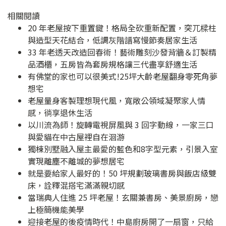
相關閱讀
20 年老屋按下重置鍵！格局全砍重新配置，突兀樑柱
與造型天花結合，低調灰階譜寫慢節奏居家生活
33 年老透天改造回春術！藝術雕刻沙發背牆＆訂製精
品酒櫃，五房皆為套房規格讓三代盡享舒適生活
有佛堂的家也可以很美式!25坪大齡老屋翻身零死角夢
想宅
老屋量身客製理想現代風，寬敞公領域凝聚家人情
感，徜享退休生活
以川流為師！旋轉電視屏風與 3 回字動線，一家三口
與愛貓在中古屋裡自在洄游
獨棟別墅融入屋主最愛的藍色和8字型元素，引景入室
實現離塵不離城的夢想居宅
就是要給家人最好的！50 坪規劃玻璃書房與飯店級雙
床，詮釋混搭宅滿滿親切感
當瑞典人住進 25 坪老屋！玄關兼書房、美景廚房，戀
上極簡機能美學
迎接老屋的後疫情時代！中島廚房開了一扇窗，只給