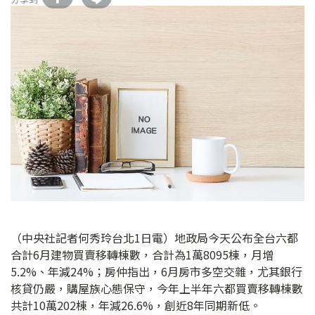
（中央社記者何秀玲台北1日電）地政局今天公布全台六都
合計6月建物買賣移轉棟數，合計為1萬8095棟，月增
5.2%、年減24%；房仲指出，6月房市多空交雜，尤其銀行
核貸仍嚴，購屋族心態保守，今年上半年六都買賣移轉棟數
共計10萬202棟，年減26.6%，創近8年同期新低。