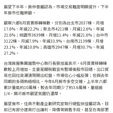
展望下半年，房仲普遍認為，市場交易難度明顯提升，下半
年房市也難樂觀。
觀察六都6月買賣移轉棟數，分別為台北市2037棟、月增
17.6%、年減22.2%；新北市4211棟、月減12.6%、年減
21.6%；桃園市3639棟、月增11.4%、年減21.6%；台中市
3122棟、月減7.9%、年減33.9%，台南市2139棟、月增
23.1%、年減10.8%；高雄市2947棟、月增30.7%、年減
27.2%。
台灣房屋集團趨勢中心執行長張旭嵐表示，6月買賣移轉棟
數較上月增加，主要是關稅戰宣布暫緩後股市回穩，出口貿
易也因拉貨潮湧現開出紅盤，市場信心小幅反彈；但與去年
同期的多頭熱絡相比，今年6月房市多空交雜，上半年六都
累計量能約10萬棟，較去年同期少了約3.6萬棟，量縮逾
1/4，顯示房市觀望氛圍仍濃厚。
展望後市，住商不動產企劃研究室執行總監徐佳馨認為，目
前已有部分建商打出讓利、降價等銷售手段，甚至在南部更