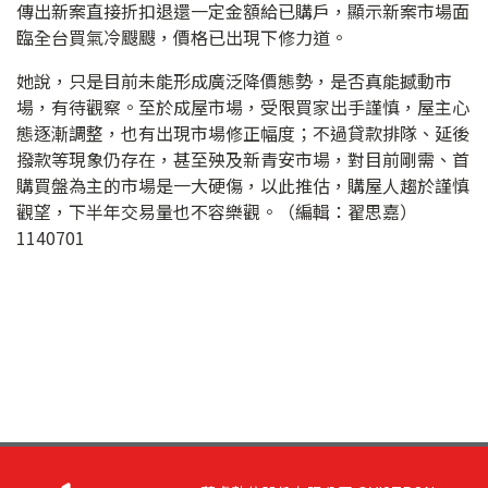
傳出新案直接折扣退還一定金額給已購戶，顯示新案市場面
臨全台買氣冷颼颼，價格已出現下修力道。
她說，只是目前未能形成廣泛降價態勢，是否真能撼動市
場，有待觀察。至於成屋市場，受限買家出手謹慎，屋主心
態逐漸調整，也有出現市場修正幅度；不過貸款排隊、延後
撥款等現象仍存在，甚至殃及新青安市場，對目前剛需、首
購買盤為主的市場是一大硬傷，以此推估，購屋人趨於謹慎
觀望，下半年交易量也不容樂觀。（編輯：翟思嘉）
1140701