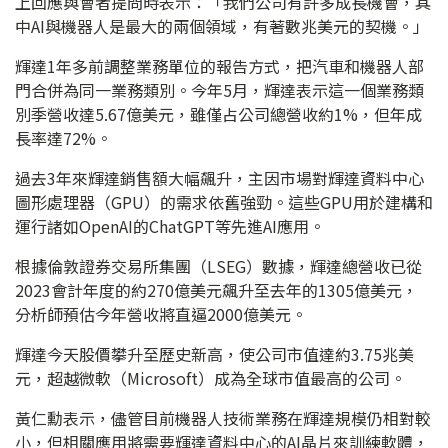
上回應與會者提問時表示：「我們公司有許多成長機會，其
中AI與機器人是最大的兩個領域，有著數兆美元的契機。」
輝達1年多前調整業務單位的報告方式，把汽車和機器人部
門合併為同一業務類別。今年5月，輝達表示這一個業務類
別季營收達5.67億美元，雖僅占公司總營收約1%，但年成
長率達72%。
過去3年來輝達銷售額大幅飆升，主因市場對輝達資料中心
圖形處理器（GPU）的需求依舊強勁。這些GPU用於建構和
運行諸如OpenAI的ChatGPT等先進AI應用。
根據倫敦證券交易所集團（LSEG）數據，輝達總營收已從
2023會計年度的約270億美元飆升至去年的1305億美元，
分析師預估今年營收將直逼2000億美元。
輝達今天股價攀升至歷史新高，使公司市值達約3.75兆美
元，超越微軟（Microsoft）成為全球市值最高的公司。
黃仁勳表示，儘管目前機器人技術業務在輝達規模仍相對較
小，但相關應用將需要輝達資料中心的AI晶片來訓練軟體，