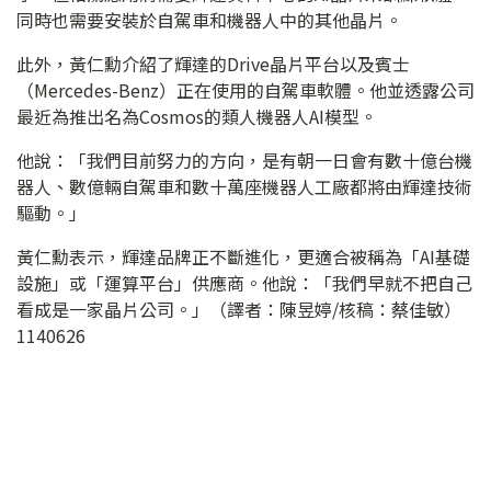
同時也需要安裝於自駕車和機器人中的其他晶片。
此外，黃仁勳介紹了輝達的Drive晶片平台以及賓士
（Mercedes-Benz）正在使用的自駕車軟體。他並透露公司
最近為推出名為Cosmos的類人機器人AI模型。
他說：「我們目前努力的方向，是有朝一日會有數十億台機
器人、數億輛自駕車和數十萬座機器人工廠都將由輝達技術
驅動。」
黃仁勳表示，輝達品牌正不斷進化，更適合被稱為「AI基礎
設施」或「運算平台」供應商。他說：「我們早就不把自己
看成是一家晶片公司。」（譯者：陳昱婷/核稿：蔡佳敏）
1140626