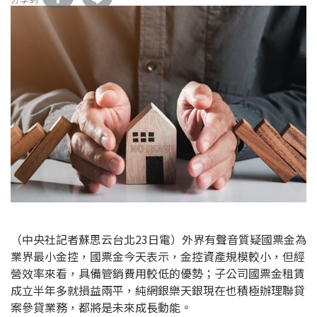
（中央社記者蘇思云台北23日電）外界有聲音質疑國票金為
業界最小金控，國票金今天表示，金控資產規模較小，但經
營效率來看，具備管銷費用較低的優勢；子公司國票金租賃
成立半年多就損益兩平，純網銀樂天銀現在也積極辦理聯貸
案參貸業務，都將是未來成長動能。