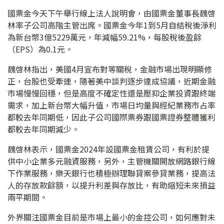
國票金今天下午舉行線上法人說明會，由國票金董事長魏啓
林率子公司高階主管出席。國票金今年1到5月自結稅後淨利
為新台幣3億5229萬元，年減幅59.21%，每股稅後盈餘
（EPS）為0.1元。
魏啓林指出，美國4月宣布對等關稅，金融市場出現明顯修
正，台股也受牽連，隨著美中談判逐步達成協議，近期金融
市場慢慢回穩，但是高度不確定性還是壓抑企業投資跟終端
需求，加上新台幣大幅升值，市場日均量與經紀業務市占率
都較去年同期低，因此子公司國際票券跟國票證券整體獲利
都較去年同期減少。
魏啓林表示，國票金2024年設國票金租賃公司，有利於提
供中小企業多元融資服務，另外，主管機關開放網路銀行線
下作業服務，樂天銀行也積極辦理聯貸案參貸業務，提高法
人的存放款餘額，以提升利差與存放比，有助縮短未來損益
兩平期間。
外界關注國票金目前是市場上最小的金控公司，如何應對未