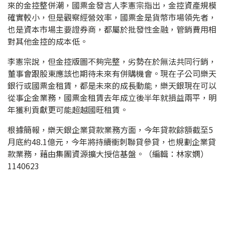
來的金控整併潮，國票金發言人李憲宗指出，金控資產規模
確實較小，但是觀察經營效率，國票金是貨幣市場領先者，
也是資本市場主要證券商，都屬於批發性金融，管銷費用相
對其他金控的成本低。
李憲宗說，但金控版圖不夠完整，劣勢在於無法共同行銷，
董事會跟股東應該也期待未來有併購機會。現在子公司樂天
銀行或國票金租賃，都是未來的成長動能，樂天銀現在可以
從事企金業務，國票金租賃去年成立後半年就損益兩平，明
年獲利貢獻更可能超越國旺租賃。
根據簡報，樂天銀企業貸款業務方面，今年貸款餘額截至5
月底約48.1億元，今年將持續衝刺聯貸參貸，也規劃企業貸
款業務，藉由集團資源擴大授信基盤。（編輯：林家嫻）
1140623